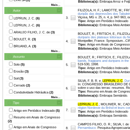
Biblioteca(s):
Embrapa Arroz e Fei
Mais...
FILIZOLA, H. F.
;
LAMOTTE, M.
;
FRI
Autor
duripãs das depressões dos Tabuleir
Viçosa, MG v. 25, n. 4, p. 947-963, o
3.
LEPRUN, J. C.
(6)
Tipo:
Artigo em Periódico Indexado
Biblioteca(s):
Embrapa Meio Ambien
LEPRUN, J.-C.
(6)
ARAUJO FILHO, J. C. de
(3)
BOULET, R.
;
FRITSCH, E.
;
FILIZOLA
duripans des plateaux lottoraux du No
BOULET, R.
(3)
Montpellier, France. Symposium...CI
4.
Tipo:
Artigo em Anais de Congresso
BRUAND, A.
(3)
Biblioteca(s):
Embrapa Meio Ambien
Mais...
Assunto
BOULET, R.
;
FRITSCH, E.
;
FILIZOLA
bands, fragipans and duripans in the 
519-530, 1998.
Solo
(5)
5.
Tipo:
Artigo em Periódico Indexado
Erosão
(3)
Biblioteca(s):
Embrapa Meio Ambien
Soil
(3)
SILVA, F. B. R. e
;
LEPRUN, J. C
.
Dur
In: CONGRESSO BRASILEIRO DE CIENC
Cerrado
(2)
sobre o uso das terras: resumos. Rio
6.
Tipo:
Resumo em Anais de Congre
Condutividade Hidráulica
(2)
Biblioteca(s):
Embrapa Semiárido.
Mais...
Tipo
LEPRUN, J. C
.
;
MOLINIER, M.
;
CADI
région Nordeste du Brésil et leurs c
7.
Artigo em Periódico Indexado
(5)
Tipo:
Artigo em Periódico Indexado
Biblioteca(s):
Embrapa Semiárido.
Resumo em Anais de Congresso
(2)
CAMPOS FILHO, O. R.
;
SILVA, I. de 
Artigo em Anais de Congresso
Pernambuco.
Pesquisa Agropecuaria B
8.