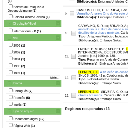
(1)
Biblioteca(s):
Embrapa Unidades Ce
Boletim de Pesquisa e
CAMPOS FILHO, O. R.
;
SILVA, I. de
Desenvolvimento
(1)
Vermelho-Amarelo Orto do Agreste 
9.
Folder/Folheto/Cartilha
(1)
Biblioteca(s):
Embrapa Unidades Ce
Circulação/Nível
CARVALHO, S. R. de
;
BRUAND, A.
amarelo sous culture de canne à suc
Internacional - B
(1)
détaillée de la phase minérale.
Cahie
10.
Tipo:
Artigo em Periódico Indexado
Ano
Biblioteca(s):
Embrapa Solos.
2003
(1)
FREIRE, E. M. da S.
;
SÉCHET, P.
;
L
2002
(1)
INTERNACIONAL DE ESTUDOS AMBI
Janeiro: [s.n.] 1990. p. 138.
11.
2001
(1)
Tipo:
Resumo em Anais de Congre
Biblioteca(s):
Embrapa Amazônia O
1998
(2)
LEPRUN, J.-C
.
A situação da cons
1997
(1)
SNLCS, 1988. 42 p. Colaboração de 
Mais...
12.
Tipo:
Folder/Folheto/Cartilha
Idioma
Biblioteca(s):
Embrapa Solos.
Português
(7)
LEPRUN, J.-C
.
;
SILVEIRA, C. O. da
climats brésiliens.
Cahiers ORSTOM. S
13.
Francês
(5)
Biblioteca(s):
Embrapa Solos.
Inglês
(1)
Registros recuperados : 13
Tipo do arquivo
Documento digital
(12)
Página Web
(1)