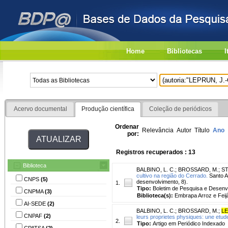
Home
Bibliotecas
I
Acervo documental
Produção científica
Coleção de periódicos
Ordenar
Relevância
Autor
Título
Ano
por:
Registros recuperados : 13
Biblioteca
BALBINO, L. C.
;
BROSSARD, M.
;
ST
cultivo na região do Cerrado.
Santo An
CNPS
(5)
desenvolvimento, 8).
1.
Tipo:
Boletim de Pesquisa e Desenv
CNPMA
(3)
Biblioteca(s):
Embrapa Arroz e Feij
AI-SEDE
(2)
BALBINO, L. C.
;
BROSSARD, M.
;
LE
CNPAF
(2)
leurs proprietes physiques: une etude
2.
Tipo:
Artigo em Periódico Indexado
CPATSA
(2)