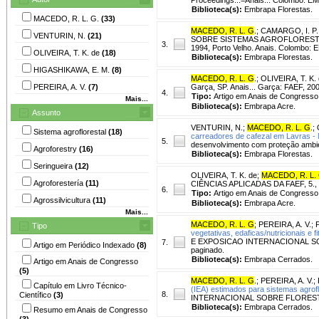
Biblioteca(s):
Embrapa Florestas.
MACEDO, R. L. G.
(33)
MACEDO, R. L. G
.
;
CAMARGO, I. P.
VENTURIN, N.
(21)
SOBRE SISTEMAS AGROFLORESTA
3.
1994, Porto Velho. Anais. Colombo
OLIVEIRA, T. K. de
(18)
Biblioteca(s):
Embrapa Florestas.
HIGASHIKAWA, E. M.
(8)
MACEDO, R. L. G
.
;
OLIVEIRA, T. K. 
PEREIRA, A. V.
(7)
Garça, SP. Anais... Garça: FAEF, 200
4.
Tipo:
Artigo em Anais de Congresso
Mais...
Biblioteca(s):
Embrapa Acre.
Assunto
VENTURIN, N.
;
MACEDO, R. L. G
.
;
Sistema agroflorestal
(18)
carreadores de cafezal em Lavras -
5.
desenvolvimento com proteção ambie
Agroforestry
(16)
Biblioteca(s):
Embrapa Florestas.
Seringueira
(12)
OLIVEIRA, T. K. de
;
MACEDO, R. L.
Agroforestería
(11)
CIÊNCIAS APLICADAS DA FAEF, 5., 20
6.
Tipo:
Artigo em Anais de Congresso
Agrossilvicultura
(11)
Biblioteca(s):
Embrapa Acre.
Mais...
MACEDO, R. L. G
;
PEREIRA, A. V.
;
Tipo
vegetativas, edaficas/nutricionais e 
E EXPOSICAO INTERNACIONAL SOBRE
7.
Artigo em Periódico Indexado
(8)
paginado.
Biblioteca(s):
Embrapa Cerrados.
Artigo em Anais de Congresso
(5)
MACEDO, R. L. G
.
;
PEREIRA, A. V.
;
Capítulo em Livro Técnico-
(IEA) estimados para sistemas agrof
8.
Científico
(3)
INTERNACIONAL SOBRE FLORESTAS, 5
Biblioteca(s):
Embrapa Cerrados.
Resumo em Anais de Congresso
(3)