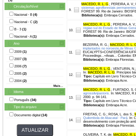
MACEDO, R. L. G
.
;
PEREIRA, A. V.
;
Circulação/Nível
sistemas agroflorestais permanentes
9.
FOREST 99. Rio de Janeiro: BIOSFE
Nacional - B
(4)
Biblioteca(s):
Embrapa Cerrados.
Nacional - C
(2)
MACEDO, R. L. G
.
;
PEREIRA, A. V.
regiao sul do Estado de Minas Gera
B - 3
(1)
10.
FOREST 99. Rio de Janeiro: BIOSF
Biblioteca(s):
Embrapa Cerrados.
Nacional - A
(1)
Ano
BEZERRA, R. G.
;
MACEDO, R. L. 
implantados no noroeste de Minas G
2009
(1)
EUCALYPTS=CONFERÊNCIA IUFRO
11.
Proceedings...=Anais... Colombo: E
2007
(3)
Biblioteca(s):
Embrapa Florestas.
2006
(7)
MACEDO, R. L. G
.
;
VENTURIN, N.
In:
MACEDO, R. L. G
. Princípios b
2005
(2)
12.
Tipo:
Capítulo em Livro Técnico-Cie
Biblioteca(s):
Embrapa Acre.
2004
(2)
Mais...
MACEDO, R. L. G
.
;
FURTADO, S. 
Idioma
agrossilvipastoris.
In: MACEDO, R.L.
2000. p. 94-141.
13.
Português
(34)
Tipo:
Capítulo em Livro Técnico-Cie
Biblioteca(s):
Embrapa Acre.
Tipo do arquivo
FREITAS, C. G.
;
ROSA, L. dos S.
;
Documento digital
(14)
Quilombola de Abacatal - Pará.
In: 
14.
desenvolvimento com proteção ambi
Biblioteca(s):
Embrapa Florestas.
OLIVEIRA, T. K. de
;
MACEDO, R. L