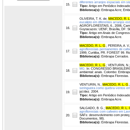
diferentes arranjos espaciais em sis
15.
Tipo:
Artigo em Periódico Indexado
Biblioteca(s):
Embrapa Acre; Embr
OLIVEIRA, T. K. de
;
MACEDO, R. L
eucalipto em diferentes arranjos est
AGROFLORESTAIS, 6., 2006, Campos
16.
Goytacazes: UENF; Brasília, DF: S
Tipo:
Artigo em Anais de Congress
Biblioteca(s):
Embrapa Acre.
MACEDO, R. L. G
.
;
PEREIRA, A. V.
agroflorestais permanentes de cafee
17.
1999, Curitiba, PR. FOREST 99. Ri
Biblioteca(s):
Embrapa Cerrados.
MACEDO, R. L. G
.
;
VENTURIN, N.
MG.
In: CONGRESSO BRASILEIRO D
18.
ambiental: anais. Colombo: Embrapa
Biblioteca(s):
Embrapa Florestas.
VENTURIN, N.
;
MACEDO, R. L. G
.
seringueira como quebra-ventos em
jul./dez. 2004.
19.
Tipo:
Artigo em Periódico Indexado
Biblioteca(s):
Embrapa Acre.
SALGADO, B. G.
;
MACEDO, R. L. 
agroflorestais com cafeeiro em Lav
SAFs: desenvolvimento com proteçã
20.
Documentos, 98).
Biblioteca(s):
Embrapa Florestas.