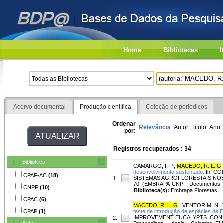
Home
Bibliotecas
I
Acervo documental
Produção científica
Coleção de periódicos
Ordenar
Relevância
Autor
Título
Ano
por:
Registros recuperados : 34
Biblioteca
CAMARGO, I. P.
;
MACEDO, R. L. G
.
desenvolvimento sustentado.
In: C
CPAF-AC
(18)
SISTEMAS AGROFLORESTAIS NOS PAÍ
1.
70. (EMBRAPA-CNPF. Documentos, 
CNPF
(10)
Biblioteca(s):
Embrapa Florestas.
CPAC
(6)
MACEDO, R. L. G
.
;
VENTORIM, N.
CPAP
(1)
teste de introdução de espécies de 
IMPROVEMENT EUCALYPTS=CONFER
2.
Autor
Proceedings...=Anais... Colombo: E