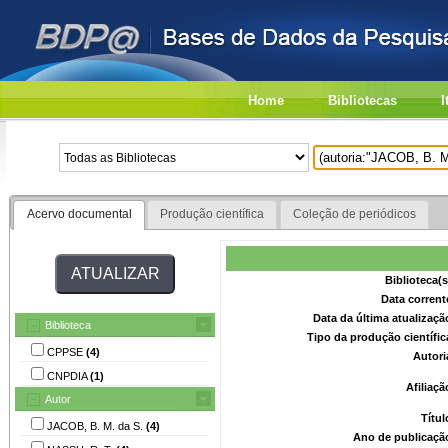
Home
Bibliotecas
I
Acervo documental
Produção científica
Coleção de periódicos
Biblioteca(
Data corrent
Data da última atualizaç
Biblioteca
Tipo da produção científi
CPPSE
(4)
Autori
CNPDIA
(1)
Afiliaç
Autor
Títu
JACOB, B. M. da S.
(4)
Ano de publicaçã