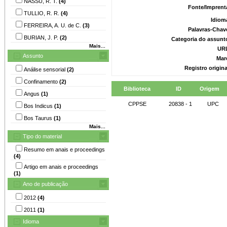
NASSU, R. T.
(4)
Fonte/Imprent
TULLIO, R. R.
(4)
Idiom
FERREIRA, A. U. de C.
(3)
Palavras-Chav
BURIAN, J. P.
(2)
Categoria do assunt
Mais...
UR
Assunto
Mar
Registro origin
Análise sensorial
(2)
Confinamento
(2)
Biblioteca
ID
Origem
Angus
(1)
CPPSE
20838 - 1
UPC
Bos Indicus
(1)
Bos Taurus
(1)
Mais...
Tipo do material
Resumo em anais e proceedings
(4)
Artigo em anais e proceedings
(1)
Ano de publicação
2012
(4)
2011
(1)
Idioma