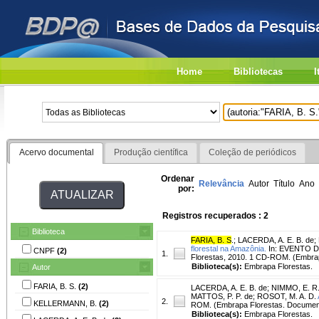
Home
Bibliotecas
I
Acervo documental
Produção científica
Coleção de periódicos
Ordenar
Relevância
Autor
Título
Ano
por:
Registros recuperados : 2
Biblioteca
FARIA, B. S
.
;
LACERDA, A. E. B. de
;
florestal na Amazônia.
In: EVENTO D
CNPF
(2)
1.
Florestas, 2010. 1 CD-ROM. (Embra
Biblioteca(s):
Embrapa Florestas.
Autor
FARIA, B. S.
(2)
LACERDA, A. E. B. de
;
NIMMO, E. R
MATTOS, P. P. de
;
ROSOT, M. A. D.
2.
KELLERMANN, B.
(2)
ROM. (Embrapa Florestas. Document
Biblioteca(s):
Embrapa Florestas.