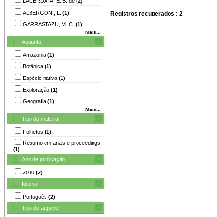
LACERDA, A. E. B. de
(2)
ALBERGONI, L.
(1)
Registros recuperados : 2
GARRASTAZU, M. C.
(1)
Mais...
Assunto
Amazonia
(1)
Botânica
(1)
Espécie nativa
(1)
Exploração
(1)
Geografia
(1)
Mais...
Tipo do material
Folhetos
(1)
Resumo em anais e proceedings
(1)
Ano de publicação
2010
(2)
Idioma
Português
(2)
Tipo do arquivo