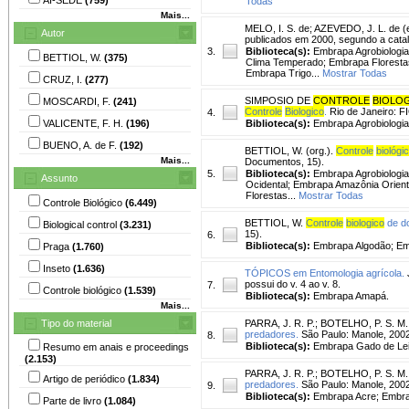
Todas
Mais...
MELO, I. S. de
;
AZEVEDO, J. L. de (e
Autor
publicados em 2000, segundo a catal
3.
Biblioteca(s):
Embrapa Agrobiologia
BETTIOL, W.
(375)
Clima Temperado; Embrapa Florestas
Embrapa Trigo...
Mostrar Todas
CRUZ, I.
(277)
SIMPOSIO DE
CONTROLE
BIOLO
MOSCARDI, F.
(241)
Controle
Biologico
.
Rio de Janeiro: 
4.
VALICENTE, F. H.
(196)
Biblioteca(s):
Embrapa Agrobiologia
BUENO, A. de F.
(192)
BETTIOL, W. (org.).
Controle
biológi
Mais...
Documentos, 15).
5.
Biblioteca(s):
Embrapa Agrobiologi
Assunto
Ocidental; Embrapa Amazônia Orien
Florestas...
Mostrar Todas
Controle Biológico
(6.449)
BETTIOL, W.
Controle
biologico
de do
Biological control
(3.231)
15).
6.
Biblioteca(s):
Embrapa Algodão; Em
Praga
(1.760)
Inseto
(1.636)
TÓPICOS em Entomologia agrícola.
J
possui do v. 4 ao v. 8.
7.
Controle biológico
(1.539)
Biblioteca(s):
Embrapa Amapá.
Mais...
Tipo do material
PARRA, J. R. P.
;
BOTELHO, P. S. M.
predadores.
São Paulo: Manole, 2002
8.
Biblioteca(s):
Embrapa Gado de Lei
Resumo em anais e proceedings
(2.153)
PARRA, J. R. P.
;
BOTELHO, P. S. M.
Artigo de periódico
(1.834)
predadores.
São Paulo: Manole, 2002
9.
Biblioteca(s):
Embrapa Acre; Embrap
Parte de livro
(1.084)