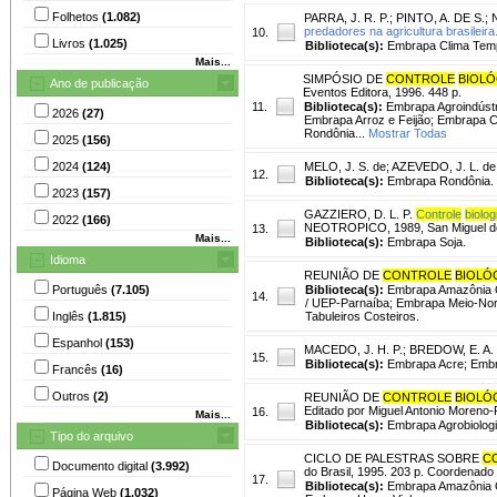
Folhetos
(1.082)
PARRA, J. R. P.
;
PINTO, A. DE S.
;
predadores na agricultura brasileira
10.
Livros
(1.025)
Biblioteca(s):
Embrapa Clima Tem
Mais...
SIMPÓSIO DE
CONTROLE
BIOLÓ
Ano de publicação
Eventos Editora, 1996. 448 p.
11.
Biblioteca(s):
Embrapa Agroindústr
2026
(27)
Embrapa Arroz e Feijão; Embrapa 
Rondônia...
Mostrar Todas
2025
(156)
2024
(124)
MELO, J. S. de
;
AZEVEDO, J. L. de 
12.
Biblioteca(s):
Embrapa Rondônia.
2023
(157)
GAZZIERO, D. L. P.
Controle
biolog
2022
(166)
NEOTROPICO, 1989, San Miguel de
13.
Mais...
Biblioteca(s):
Embrapa Soja.
Idioma
REUNIÃO DE
CONTROLE
BIOLÓ
Português
(7.105)
Biblioteca(s):
Embrapa Amazônia O
14.
/ UEP-Parnaíba; Embrapa Meio-Nor
Inglês
(1.815)
Tabuleiros Costeiros.
Espanhol
(153)
MACEDO, J. H. P.
;
BREDOW, E. A. (
15.
Biblioteca(s):
Embrapa Acre; Embr
Francês
(16)
Outros
(2)
REUNIÃO DE
CONTROLE
BIOLÓ
Editado por Miguel Antonio Moreno-
16.
Mais...
Biblioteca(s):
Embrapa Agrobiolog
Tipo do arquivo
CICLO DE PALESTRAS SOBRE
C
Documento digital
(3.992)
do Brasil, 1995. 203 p. Coordenado p
17.
Biblioteca(s):
Embrapa Amazônia O
Página Web
(1.032)