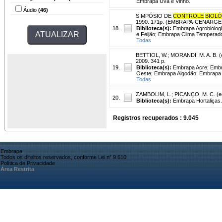
Embrapa Uva e Vinho.
Áudio
(46)
SIMPÓSIO DE
CONTROLE
BIOL
1990. 171p. (EMBRAPA-CENARGEN. 
18.
Biblioteca(s):
Embrapa Agrobiolog
e Feijão; Embrapa Clima Temperad
Todas
BETTIOL, W.
;
MORANDI, M. A. B. (e
2009. 341 p.
19.
Biblioteca(s):
Embrapa Acre; Embra
Oeste; Embrapa Algodão; Embrapa 
Todas
ZAMBOLIM, L.
;
PICANÇO, M. C. (ed
20.
Biblioteca(s):
Embrapa Hortaliças.
Registros recuperados : 9.045
Embrapa
Todos os direitos reservados, conforme Lei n° 9.610
Política de Privacidade
Área Restrita