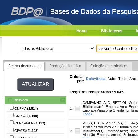
Home
Bibliotecas
I
Acervo documental
Produção científica
Coleção de periódicos
Ordenar
Relevância
Autor
Título
Ano
por:
Registros recuperados : 9.045
Biblioteca
CAMPANHOLA, C.
;
BETTIOL, W. (ed
Biblioteca(s):
Embrapa Acre; Embrap
CNPMA
(1.514)
1.
Embrapa Amazônia Oriental; Embrap
Todas
CNPSO
(1.199)
CENARGEN
(1.132)
MELO, I. S. de
;
AZEVEDO, J. L. de (e
1998 e os volumes 2 e 3 foram publ
CPATSA
(1.103)
2.
Biblioteca(s):
Embrapa Acre; Embrap
Algodão; Embrapa Amapá; Embrapa A
AI-SEDE
(759)