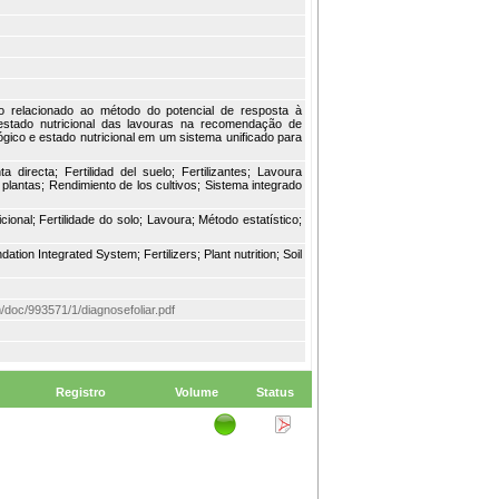
ico relacionado ao método do potencial de resposta à
o estado nutricional das lavouras na recomendação de
ógico e estado nutricional em um sistema unificado para
ta directa; Fertilidad del suelo; Fertilizantes; Lavoura
plantas; Rendimiento de los cultivos; Sistema integrado
icional; Fertilidade do solo; Lavoura; Método estatístico;
on Integrated System; Fertilizers; Plant nutrition; Soil
m/doc/993571/1/diagnosefoliar.pdf
Registro
Volume
Status