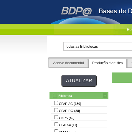
Ho
Acervo documental
Produção científica
Biblioteca
CPAF-AC
(180)
CPAF-RO
(88)
CNPS
(49)
CPATSA
(11)
AI-SEDE
(9)