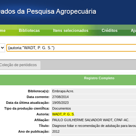
me
Bibliotecas
Itens selecionados
Créditos
Aj
Coleção de periódicos
Registro Completo
Biblioteca(s):
Embrapa Acre.
Data corrente:
27/08/2014
Data da última atualização:
19/05/2023
Tipo da produção científica:
Documentos
Autoria:
WADT, P. G. S
.
Afiliação:
PAULO GUILHERME SALVADOR WADT, CPAF-AC.
Título:
Diagnose foliar e recomendação de adubação para lavou
Ano de publicação:
2012