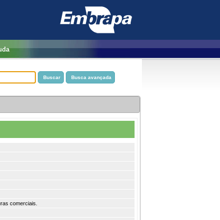
uda
ras comerciais.