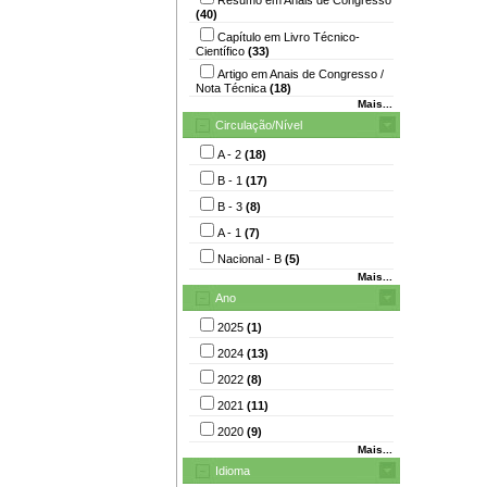
(40)
Capítulo em Livro Técnico-
Científico
(33)
Artigo em Anais de Congresso /
Nota Técnica
(18)
Mais...
Circulação/Nível
A - 2
(18)
B - 1
(17)
B - 3
(8)
A - 1
(7)
Nacional - B
(5)
Mais...
Ano
2025
(1)
2024
(13)
2022
(8)
2021
(11)
2020
(9)
Mais...
Idioma