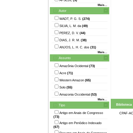
Mais...
Autor
WADT, P. G. S.
(274)
SILVA, L. M. da
(49)
PEREZ, D. V.
(44)
DIAS, J. R. M.
(38)
ANJOS, L. H. C. dos
(31)
Mais...
Assunto
Amazônia Ocidental
(73)
Acre
(71)
Western Amazon
(65)
Solo
(55)
Amazonia Occidental
(53)
Mais...
Biblioteca
Tipo
Artigo em Anais de Congresso
CPAF-A
(73)
Artigo em Periódico Indexado
(67)
Resumo em Anais de Congresso