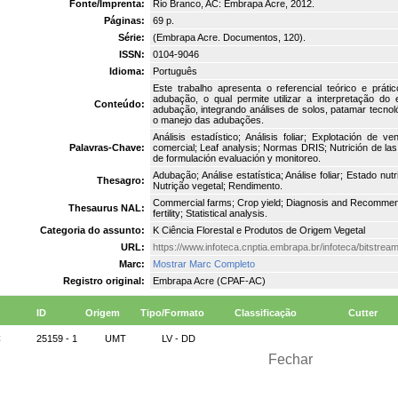
Fonte/Imprenta:
Rio Branco, AC: Embrapa Acre, 2012.
Páginas:
69 p.
Série:
(Embrapa Acre. Documentos, 120).
ISSN:
0104-9046
Idioma:
Português
Este trabalho apresenta o referencial teórico e prát
adubação, o qual permite utilizar a interpretação d
Conteúdo:
adubação, integrando análises de solos, patamar tecnol
o manejo das adubações.
Análisis estadístico; Análisis foliar; Explotación de ven
Palavras-Chave:
comercial; Leaf analysis; Normas DRIS; Nutrición de las 
de formulación evaluación y monitoreo.
Adubação; Análise estatística; Análise foliar; Estado nutr
Thesagro:
Nutrição vegetal; Rendimento.
Commercial farms; Crop yield; Diagnosis and Recommendati
Thesaurus NAL:
fertility; Statistical analysis.
Categoria do assunto:
K Ciência Florestal e Produtos de Origem Vegetal
URL:
https://www.infoteca.cnptia.embrapa.br/infoteca/bitstrea
Marc:
Mostrar Marc Completo
Registro original:
Embrapa Acre (CPAF-AC)
ID
Origem
Tipo/Formato
Classificação
Cutter
C
25159 - 1
UMT
LV - DD
Fechar