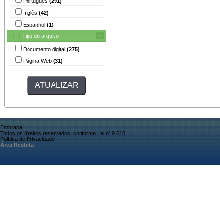
Português
(291)
Inglês
(42)
Espanhol
(1)
Tipo do arquivo
Documento digital
(275)
Página Web
(31)
Embrapa
Todos os direitos reservados, conforme Lei n° 9.610
Política de Privacidade
Área Restrita