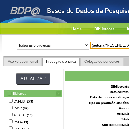
Home
Bibliotecas
I
Acervo documental
Produção científica
Coleção de periódicos
Biblioteca(
Data corrent
Biblioteca
Data da última atualizaç
CNPMS
(273)
Tipo da produção científi
CPAC
(62)
Autori
Afiliaç
AI-SEDE
(13)
Títu
CNPA
(13)
Ano de publicaçã
CNPTIA
(9)