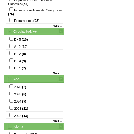
Científico
(44)
Resumo em Anais de Congresso
(26)
Documentos
(23)
Mais...
Circulação/Nível
B - 5
(16)
A - 2
(10)
B - 2
(9)
B - 4
(9)
B - 1
(7)
Mais...
Ano
2026
(3)
2025
(5)
2024
(7)
2023
(11)
2022
(13)
Mais...
Idioma