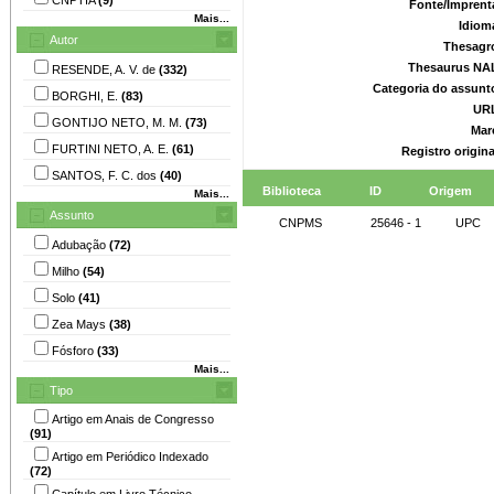
Fonte/Imprent
Mais...
Idiom
Autor
Thesagr
Thesaurus NA
RESENDE, A. V. de
(332)
Categoria do assunt
BORGHI, E.
(83)
UR
GONTIJO NETO, M. M.
(73)
Mar
FURTINI NETO, A. E.
(61)
Registro origin
SANTOS, F. C. dos
(40)
Biblioteca
ID
Origem
Mais...
Assunto
CNPMS
25646 - 1
UPC
Adubação
(72)
Milho
(54)
Solo
(41)
Zea Mays
(38)
Fósforo
(33)
Mais...
Tipo
Artigo em Anais de Congresso
(91)
Artigo em Periódico Indexado
(72)
Capítulo em Livro Técnico-