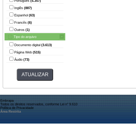
Português
(5.357)
Inglês
(887)
Espanhol
(63)
Francês
(6)
Outros
(1)
Tipo do arquivo
Documento digital
(3.613)
Página Web
(515)
Áudio
(73)
Embrapa
Todos os direitos reservados, conforme Lei n° 9.610
Política de Privacidade
Área Restrita