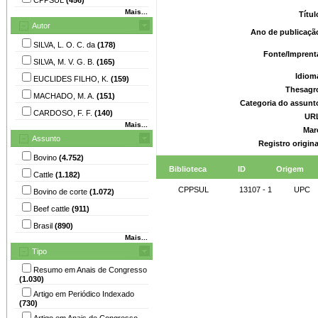
Mais...
Títu
Autor
Ano de publicaçã
SILVA, L. O. C. da
(178)
Fonte/Imprent
SILVA, M. V. G. B.
(165)
Idiom
EUCLIDES FILHO, K.
(159)
Thesagr
MACHADO, M. A.
(151)
Categoria do assunt
CARDOSO, F. F.
(140)
UR
Mais...
Mar
Assunto
Registro origin
Bovino
(4.752)
Biblioteca
ID
Origem
Cattle
(1.182)
CPPSUL
13107 - 1
UPC
Bovino de corte
(1.072)
Beef cattle
(911)
Brasil
(890)
Mais...
Tipo
Resumo em Anais de Congresso
(1.030)
Artigo em Periódico Indexado
(730)
Artigo em Anais de Congresso