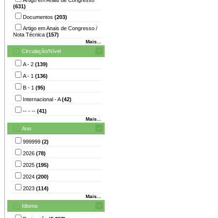
(631)
Documentos
(203)
Artigo em Anais de Congresso /
Nota Técnica
(157)
Mais...
Circulação/Nível
A - 2
(139)
A - 1
(136)
B - 1
(95)
Internacional - A
(42)
-- - --
(41)
Mais...
Ano
999999
(2)
2026
(78)
2025
(195)
2024
(200)
2023
(114)
Mais...
Idioma