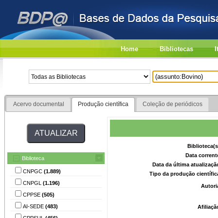
Home
Bibliotecas
I
Acervo documental
Produção científica
Coleção de periódicos
Biblioteca(
Data corrent
Biblioteca
Data da última atualizaç
CNPGC
(1.889)
Tipo da produção científi
CNPGL
(1.196)
Autori
CPPSE
(505)
AI-SEDE
(483)
Afiliaç
CPPSUL
(456)