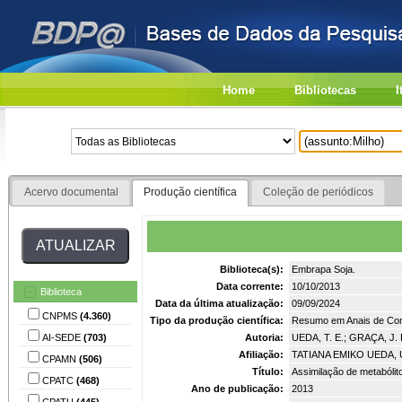
Home
Bibliotecas
I
Acervo documental
Produção científica
Coleção de periódicos
Biblioteca(s):
Embrapa Soja.
Data corrente:
10/10/2013
Biblioteca
Data da última atualização:
09/09/2024
CNPMS
(4.360)
Tipo da produção científica:
Resumo em Anais de Co
AI-SEDE
(703)
Autoria:
UEDA, T. E.; GRAÇA, J
Afiliação:
TATIANA EMIKO UEDA,
CPAMN
(506)
Título:
Assimilação de metabóli
CPATC
(468)
Ano de publicação:
2013
CPATU
(445)