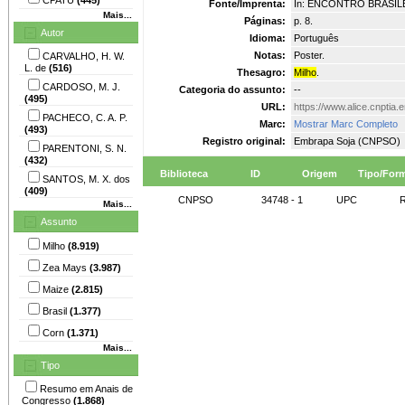
Fonte/Imprenta:
In: ENCONTRO BRASILEIR
Mais...
Páginas:
p. 8.
Autor
Idioma:
Português
Notas:
Poster.
CARVALHO, H. W.
L. de
(516)
Thesagro:
Milho
.
CARDOSO, M. J.
Categoria do assunto:
--
(495)
URL:
https://www.alice.cnptia
PACHECO, C. A. P.
Marc:
Mostrar Marc Completo
(493)
Registro original:
Embrapa Soja (CNPSO)
PARENTONI, S. N.
(432)
Biblioteca
ID
Origem
Tipo/For
SANTOS, M. X. dos
(409)
CNPSO
34748 - 1
UPC
R
Mais...
Assunto
Milho
(8.919)
Zea Mays
(3.987)
Maize
(2.815)
Brasil
(1.377)
Corn
(1.371)
Mais...
Tipo
Resumo em Anais de
Congresso
(1.868)