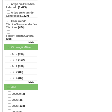
Artigo em Periódico
Indexado
(1.473)
Artigo em Anais de
Congresso
(1.327)
Comunicado
Técnico/Recomendações
Técnicas
(474)
Folder/Folheto/Cartilha
(398)
Mais...
Circulação/Nível
A - 2
(194)
B - 1
(172)
A - 1
(136)
B - 2
(85)
B - 4
(82)
Mais...
Ano
999999
(2)
2026
(36)
2025
(134)
2024
(91)