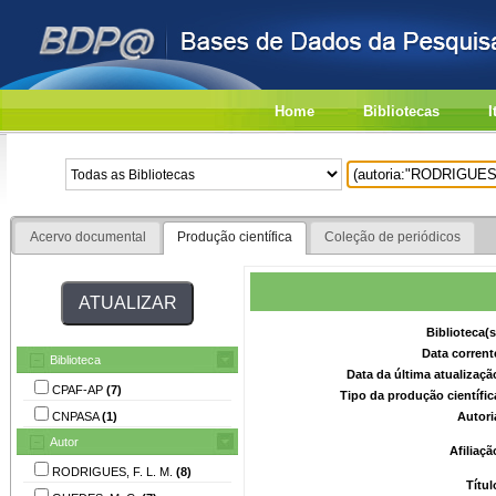
Home
Bibliotecas
I
Acervo documental
Produção científica
Coleção de periódicos
Biblioteca(
Data corrent
Biblioteca
Data da última atualizaç
CPAF-AP
(7)
Tipo da produção científi
CNPASA
(1)
Autori
Autor
Afiliaç
RODRIGUES, F. L. M.
(8)
Títu