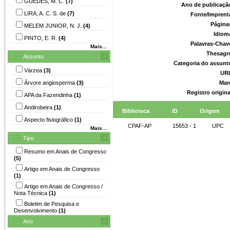
GUEDES, M. C.
(7)
Ano de publicaçã
LIRA, A. C. S. de
(7)
Fonte/Imprent
Página
MELEM JUNIOR, N. J.
(4)
Idiom
PINTO, E. R.
(4)
Palavras-Chav
Mais...
Thesagr
Assunto
Categoria do assunt
Várzea
(3)
UR
Árvore angiosperma
(3)
Mar
Registro origin
APA da Fazendinha
(1)
Andirobeira
(1)
Biblioteca
ID
Origem
Aspecto fisiográfico
(1)
CPAF-AP
15653 - 1
UPC
Mais...
Tipo
Resumo em Anais de Congresso
(5)
Artigo em Anais de Congresso
(1)
Artigo em Anais de Congresso /
Nota Técnica
(1)
Boletim de Pesquisa e
Desenvolvimento
(1)
Ano