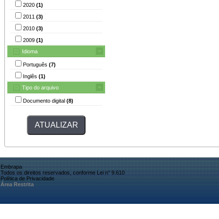
2020
(1)
2011
(3)
2010
(3)
2009
(1)
Idioma
Português
(7)
Inglês
(1)
Tipo do arquivo
Documento digital
(8)
Embrapa
Todos os direitos reservados, conforme Lei n° 9.610
Política de Privacidade
Área Restrita