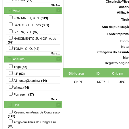
Circulação/Nív
Mais...
Autori
Autor
Afiliaç
FONTANELI, R. S.
(619)
Títu
SANTOS, H. P. dos
(391)
Ano de publicaçã
SPERA, S. T.
(97)
Fonte/Imprent
NASCIMENTO JUNIOR, A. do
Idiom
(62)
Nota
TOMM, G. O.
(42)
Categoria do assunt
Mais...
Mar
Assunto
Registro origin
Trigo
(87)
Biblioteca
ID
Origem
ILP
(62)
Alimentação animal
(44)
CNPT
13797 - 1
UPC
Wheat
(44)
Forragem
(37)
Mais...
Tipo
Resumo em Anais de Congresso
(143)
Artigo em Anais de Congresso
(94)