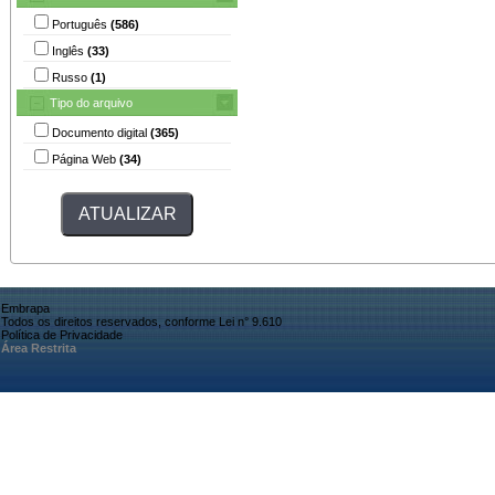
Português
(586)
Inglês
(33)
Russo
(1)
Tipo do arquivo
Documento digital
(365)
Página Web
(34)
Embrapa
Todos os direitos reservados, conforme Lei n° 9.610
Política de Privacidade
Área Restrita