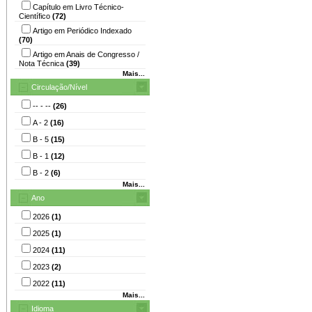
Capítulo em Livro Técnico-
Científico
(72)
Artigo em Periódico Indexado
(70)
Artigo em Anais de Congresso /
Nota Técnica
(39)
Mais...
Circulação/Nível
-- - --
(26)
A - 2
(16)
B - 5
(15)
B - 1
(12)
B - 2
(6)
Mais...
Ano
2026
(1)
2025
(1)
2024
(11)
2023
(2)
2022
(11)
Mais...
Idioma