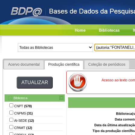
Home
Bibliotecas
I
Acervo documental
Produção científica
Coleção de periódicos
Acesso ao texto comp
Biblioteca
CNPT
(578)
CNPMS
(31)
Biblioteca(
Data corrent
AI-SEDE
(12)
Data da última atualizaç
CPAMT
(12)
Tipo da produção científi
CPPSUL
(12)