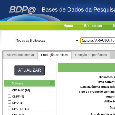
Home
Bibliotecas
I
Acervo documental
Produção científica
Coleção de periódicos
Biblioteca(
Data corrent
Biblioteca
Data da última atualizaç
CPAF-AC
(98)
Tipo da produção científi
CNPF
(4)
Autori
Afiliaç
CPAA
(1)
Títu
CPAF-RR
(1)
Ano de publicaçã
CPATU
(1)