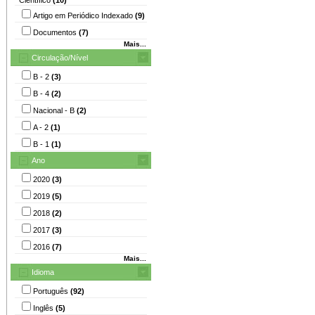
Artigo em Periódico Indexado
(9)
Documentos
(7)
Mais...
Circulação/Nível
B - 2
(3)
B - 4
(2)
Nacional - B
(2)
A - 2
(1)
B - 1
(1)
Ano
2020
(3)
2019
(5)
2018
(2)
2017
(3)
2016
(7)
Mais...
Idioma
Português
(92)
Inglês
(5)