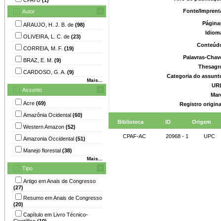
Fonte/Imprent
Autor
Página
ARAUJO, H. J. B. de
(98)
Idiom
OLIVEIRA, L. C. de
(23)
Conteúd
CORREIA, M. F.
(19)
Palavras-Chav
BRAZ, E. M.
(9)
Thesagr
CARDOSO, G. A.
(9)
Categoria do assunt
Mais...
UR
Assunto
Mar
Acre
(69)
Registro origin
Amazônia Ocidental
(60)
Biblioteca
ID
Origem
Western Amazon
(52)
CPAF-AC
20968 - 1
UPC
Amazonia Occidental
(51)
Manejo florestal
(38)
Mais...
Tipo
Artigo em Anais de Congresso
(27)
Resumo em Anais de Congresso
(20)
Capítulo em Livro Técnico-
Científico
(10)