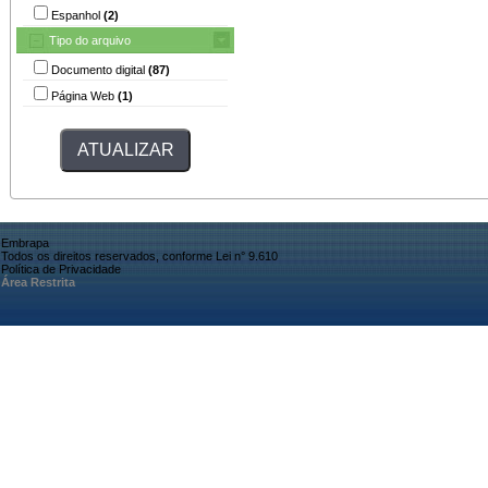
Espanhol
(2)
Tipo do arquivo
Documento digital
(87)
Página Web
(1)
Embrapa
Todos os direitos reservados, conforme Lei n° 9.610
Política de Privacidade
Área Restrita