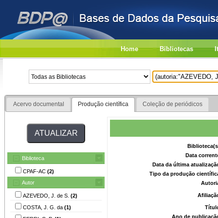
Home
Bibliotecas
I
Acervo documental
Produção científica
Coleção de periódicos
Biblioteca(
Data corrent
Biblioteca
Data da última atualizaç
CPAF-AC
(2)
Tipo da produção científi
Autor
Autori
Afiliaç
AZEVEDO, J. de S.
(2)
COSTA, J. G. da
(1)
Títu
Ano de publicaçã