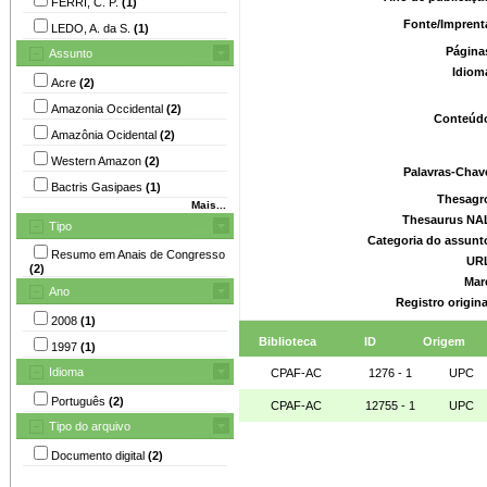
FERRI, C. P.
(1)
Fonte/Imprent
LEDO, A. da S.
(1)
Página
Assunto
Idiom
Acre
(2)
Amazonia Occidental
(2)
Conteúd
Amazônia Ocidental
(2)
Western Amazon
(2)
Palavras-Chav
Bactris Gasipaes
(1)
Thesagr
Mais...
Thesaurus NA
Tipo
Categoria do assunt
Resumo em Anais de Congresso
UR
(2)
Mar
Ano
Registro origin
2008
(1)
Biblioteca
ID
Origem
1997
(1)
Idioma
CPAF-AC
1276 - 1
UPC
Português
(2)
CPAF-AC
12755 - 1
UPC
Tipo do arquivo
Documento digital
(2)