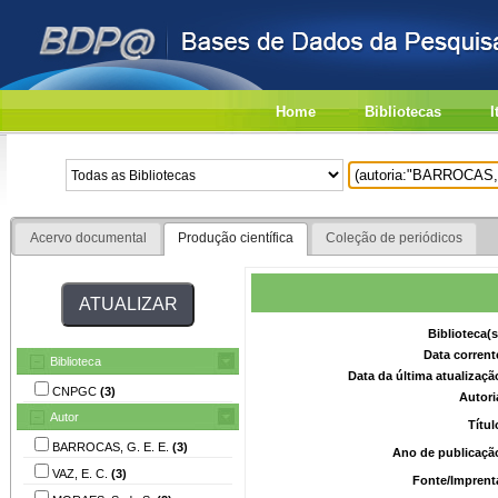
Home
Bibliotecas
I
Acervo documental
Produção científica
Coleção de periódicos
Biblioteca(
Data corrent
Biblioteca
Data da última atualizaç
CNPGC
(3)
Autori
Autor
Títu
BARROCAS, G. E. E.
(3)
Ano de publicaçã
VAZ, E. C.
(3)
Fonte/Imprent