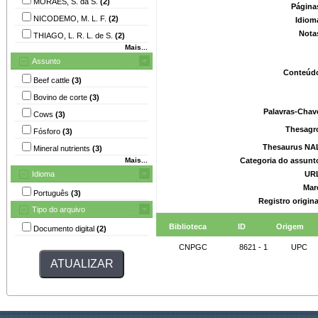
MORAES, S. da S.
(2)
Página
NICODEMO, M. L. F.
(2)
Idiom
Nota
THIAGO, L. R. L. de S.
(2)
Mais...
Assunto
Conteúd
Beef cattle
(3)
Bovino de corte
(3)
Palavras-Chav
Cows
(3)
Thesagr
Fósforo
(3)
Thesaurus NA
Mineral nutrients
(3)
Mais...
Categoria do assunt
Idioma
UR
Mar
Português
(3)
Registro origin
Tipo do arquivo
Biblioteca
ID
Origem
Documento digital
(2)
CNPGC
8621 - 1
UPC