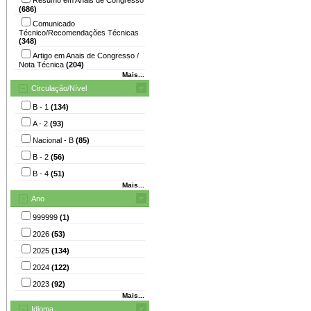
(686)
Comunicado
Técnico/Recomendações Técnicas
(348)
Artigo em Anais de Congresso /
Nota Técnica
(204)
Mais...
Circulação/Nível
B - 1
(134)
A - 2
(93)
Nacional - B
(85)
B - 2
(56)
B - 4
(51)
Mais...
Ano
999999
(1)
2026
(53)
2025
(134)
2024
(122)
2023
(92)
Mais...
Idioma