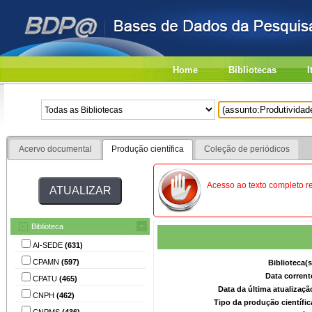
Home
Bibliotecas
I
Acervo documental
Produção científica
Coleção de periódicos
Acesso ao texto completo r
Biblioteca
AI-SEDE
(631)
CPAMN
(597)
Biblioteca(
Data corrent
CPATU
(465)
Data da última atualizaç
CNPH
(462)
Tipo da produção científi
CNPMS
(436)