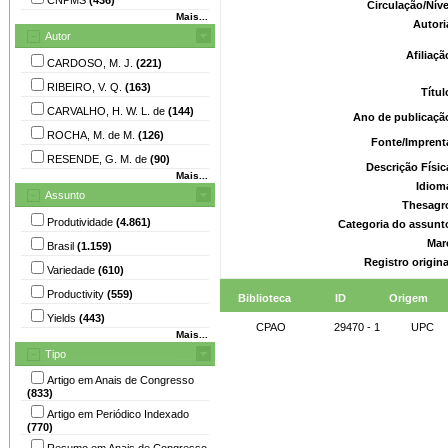
Circulação/Nív
Mais...
Autori
Autor
Afiliaç
CARDOSO, M. J.
(221)
RIBEIRO, V. Q.
(163)
Títu
CARVALHO, H. W. L. de
(144)
Ano de publicaçã
ROCHA, M. de M.
(126)
Fonte/Imprent
RESENDE, G. M. de
(90)
Descrição Físi
Mais...
Idiom
Assunto
Thesagr
Produtividade
(4.861)
Categoria do assunt
Mar
Brasil
(1.159)
Registro origin
Variedade
(610)
Productivity
(559)
Biblioteca
ID
Origem
Yields
(443)
CPAO
29470 - 1
UPC
Mais...
Tipo
Artigo em Anais de Congresso
(833)
Artigo em Periódico Indexado
(770)
Resumo em Anais de Congresso