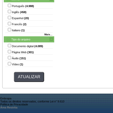
Português
(4.988)
Inglês
(458)
Espanhol
(20)
Francês
(2)
Italiano
(1)
Mais...
Tipo do arquivo
Documento digital
(4.089)
Página Web
(301)
Áudio
(151)
Vídeo
(1)
Embrapa
Todos os direitos reservados, conforme Lei n° 9.610
Política de Privacidade
Área Restrita