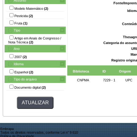
Assunto
Fonte/Imprent
Modelo Matemático
(2)
Idiom
Pesticida
(2)
Fruta
(1)
Conteúd
Tipo
Thesagr
Artigo em Anais de Congresso /
Nota Técnica
(2)
Categoria do assunt
Ano
UR
Mar
2007
(2)
Registro origin
Idioma
Biblioteca
ID
Origem
Espanhol
(2)
Tipo do arquivo
CNPMA
7229 - 1
UPC
Documento digital
(2)
Embrapa
Todos os direitos reservados, conforme Lei n° 9.610
Política de Privacidade