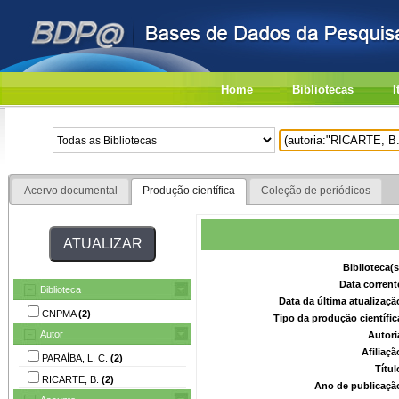
Home
Bibliotecas
I
Acervo documental
Produção científica
Coleção de periódicos
Biblioteca(
Data corrent
Biblioteca
Data da última atualizaç
CNPMA
(2)
Tipo da produção científi
Autor
Autori
Afiliaç
PARAÍBA, L. C.
(2)
Títu
RICARTE, B.
(2)
Ano de publicaçã