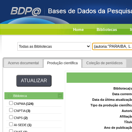
Home
Bibliotecas
I
Acervo documental
Produção científica
Coleção de periódicos
Biblioteca(
Data corrent
Biblioteca
Data da última atualizaç
CNPMA
(124)
Tipo da produção científi
CNPTIA
(3)
Autori
Afiliaç
CNPS
(2)
Títu
AI-SEDE
(1)
Ano de publicaçã
CNAT
(1)