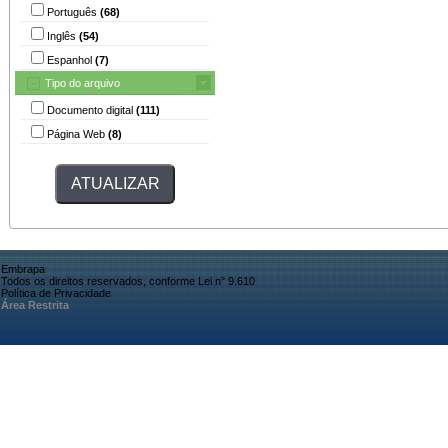
Português
(68)
Inglês
(54)
Espanhol
(7)
Tipo do arquivo
Documento digital
(111)
Página Web
(8)
Embrapa
Todos os direitos reservados, conforme Lei n° 9.610
Política de Privacidade
Área Restrita