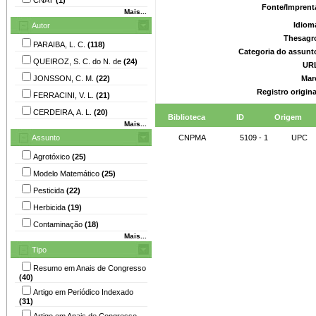
Fonte/Imprent
Mais...
Idiom
Autor
Thesagr
PARAIBA, L. C.
(118)
Categoria do assunt
QUEIROZ, S. C. do N. de
(24)
UR
JONSSON, C. M.
(22)
Mar
Registro origin
FERRACINI, V. L.
(21)
CERDEIRA, A. L.
(20)
Biblioteca
ID
Origem
Mais...
Assunto
CNPMA
5109 - 1
UPC
Agrotóxico
(25)
Modelo Matemático
(25)
Pesticida
(22)
Herbicida
(19)
Contaminação
(18)
Mais...
Tipo
Resumo em Anais de Congresso
(40)
Artigo em Periódico Indexado
(31)
Artigo em Anais de Congresso