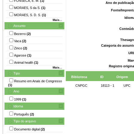
FONSECA, E. M.
(1)
Ano de publicaçã
MORAES, S da S.
(1)
Fonte/Imprent
MORAES, S. D. S.
(1)
Idiom
Mais...
Assunto
Conteúd
Bezerro
(2)
Thesagr
Vaca
(2)
Categoria do assunt
Zinco
(2)
UR
Agarose
(1)
Mar
Animal health
(1)
Registro origin
Mais...
Tipo
Biblioteca
ID
Origem
Resumo em Anais de Congresso
(1)
CNPGC
18113 - 1
UPC
Ano
1999
(1)
Idioma
Português
(2)
Tipo do arquivo
Documento digital
(2)