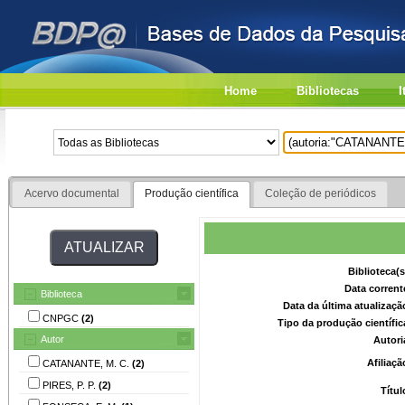
Home
Bibliotecas
I
Acervo documental
Produção científica
Coleção de periódicos
Biblioteca(
Data corrent
Biblioteca
Data da última atualizaç
CNPGC
(2)
Tipo da produção científi
Autor
Autori
Afiliaç
CATANANTE, M. C.
(2)
PIRES, P. P.
(2)
Títu