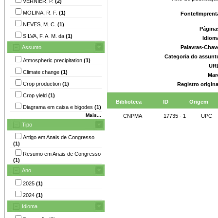
VERNIER, P.
(2)
MOLINA, R. F.
(1)
Fonte/Imprent
NEVES, M. C.
(1)
Página
SILVA, F. A. M. da
(1)
Idiom
Assunto
Palavras-Chav
Categoria do assunt
Atmospheric precipitation
(1)
UR
Climate change
(1)
Mar
Crop production
(1)
Registro origin
Crop yield
(1)
Biblioteca
ID
Origem
Diagrama em caixa e bigodes
(1)
Mais...
CNPMA
17735 - 1
UPC
Tipo
Artigo em Anais de Congresso
(1)
Resumo em Anais de Congresso
(1)
Ano
2025
(1)
2024
(1)
Idioma