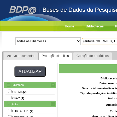
Home
Bibliotecas
I
Acervo documental
Produção científica
Coleção de periódicos
Biblioteca(
Data corrent
Biblioteca
Data da última atualizaç
CNPMA
(2)
Tipo da produção científi
CPAC
(1)
Autori
Autor
Afiliaç
LUIZ, A. J. B.
(2)
Títu
Ano de publicaçã