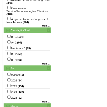
(686)
Comunicado
Técnico/Recomendações Técnicas
(348)
Artigo em Anais de Congresso /
Nota Técnica
(204)
Mais...
Circulação/Nível
B - 1
(134)
A - 2
(94)
Nacional - B
(85)
B - 2
(56)
B - 4
(51)
Mais...
Ano
999999
(1)
2026
(54)
2025
(134)
2024
(122)
2023
(92)
Mais...
Idioma