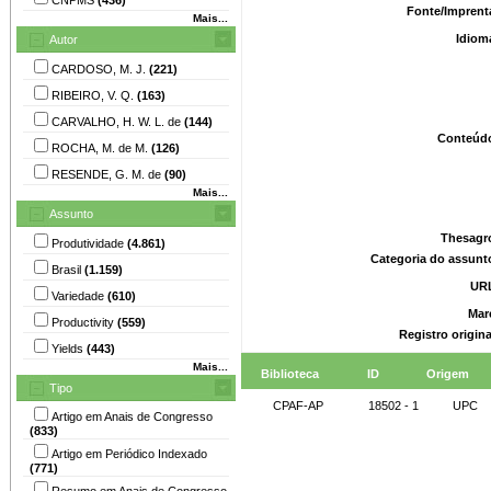
Fonte/Imprent
Mais...
Idiom
Autor
CARDOSO, M. J.
(221)
RIBEIRO, V. Q.
(163)
CARVALHO, H. W. L. de
(144)
Conteúd
ROCHA, M. de M.
(126)
RESENDE, G. M. de
(90)
Mais...
Assunto
Thesagr
Produtividade
(4.861)
Categoria do assunt
Brasil
(1.159)
UR
Variedade
(610)
Mar
Productivity
(559)
Registro origin
Yields
(443)
Mais...
Biblioteca
ID
Origem
Tipo
CPAF-AP
18502 - 1
UPC
Artigo em Anais de Congresso
(833)
Artigo em Periódico Indexado
(771)
Resumo em Anais de Congresso