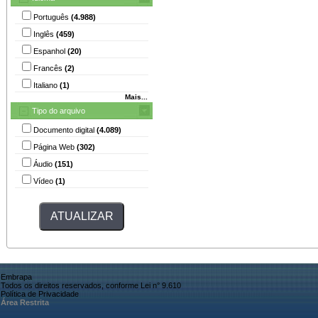
Português
(4.988)
Inglês
(459)
Espanhol
(20)
Francês
(2)
Italiano
(1)
Mais...
Tipo do arquivo
Documento digital
(4.089)
Página Web
(302)
Áudio
(151)
Vídeo
(1)
Embrapa
Todos os direitos reservados, conforme Lei n° 9.610
Política de Privacidade
Área Restrita