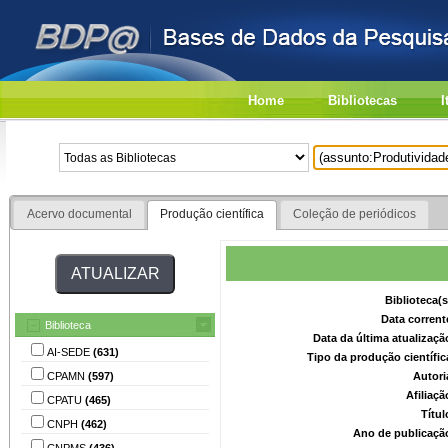
Home
Bibliotecas
I
Acervo documental
Produção científica
Coleção de periódicos
Biblioteca(
Data corrent
Biblioteca
Data da última atualizaç
AI-SEDE
(631)
Tipo da produção científi
CPAMN
(597)
Autori
Afiliaç
CPATU
(465)
Títu
CNPH
(462)
Ano de publicaçã
CNPMS
(436)