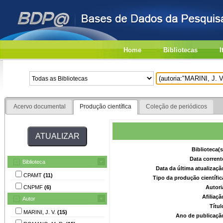
Home
Bibliotecas
I
Acervo documental
Produção científica
Coleção de periódicos
Biblioteca(
Data corrent
Biblioteca
Data da última atualizaç
CPAMT
(11)
Tipo da produção científi
CNPMF
(6)
Autori
Afiliaç
Autor
Títu
MARINI, J. V.
(15)
Ano de publicaçã