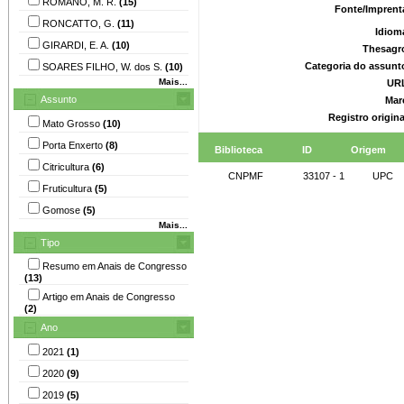
ROMANO, M. R.
(15)
Fonte/Imprent
RONCATTO, G.
(11)
Idiom
GIRARDI, E. A.
(10)
Thesagr
Categoria do assunt
SOARES FILHO, W. dos S.
(10)
Mais...
UR
Assunto
Mar
Registro origin
Mato Grosso
(10)
Porta Enxerto
(8)
Biblioteca
ID
Origem
Citricultura
(6)
CNPMF
33107 - 1
UPC
Fruticultura
(5)
Gomose
(5)
Mais...
Tipo
Resumo em Anais de Congresso
(13)
Artigo em Anais de Congresso
(2)
Ano
2021
(1)
2020
(9)
2019
(5)