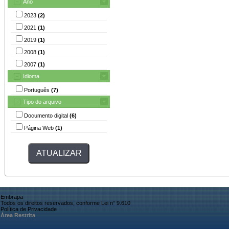
Ano
2023
(2)
2021
(1)
2019
(1)
2008
(1)
2007
(1)
Idioma
Português
(7)
Tipo do arquivo
Documento digital
(6)
Página Web
(1)
Embrapa
Todos os direitos reservados, conforme Lei n° 9.610
Política de Privacidade
Área Restrita