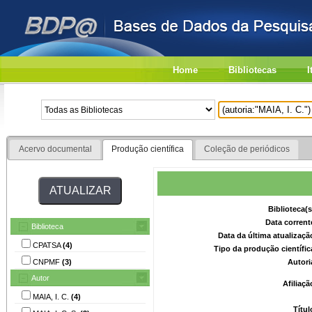
Home
Bibliotecas
I
Acervo documental
Produção científica
Coleção de periódicos
Biblioteca(
Data corrent
Biblioteca
Data da última atualizaç
CPATSA
(4)
Tipo da produção científi
CNPMF
(3)
Autori
Autor
Afiliaç
MAIA, I. C.
(4)
Títu