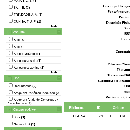
MAIA, I. C. S.
(3)
Ano de publicaçã
SA, I. B.
(3)
Fonte/Imprent
TRINDADE, A. V.
(3)
Página
CUNHA, T. J. F.
(2)
Descrição Físi
Mais...
Séri
Assunto
ISS
Idiom
Solo
(3)
Soil
(2)
Conteúd
Adubo Orgânico
(1)
Agricultural soils
(1)
Palavras-Chav
Agricultural zoning
(1)
Thesagr
Mais...
Thesaurus NA
Tipo
Categoria do assunt
Documentos
(3)
UR
Mar
Artigo em Periódico Indexado
(2)
Registro origin
Artigo em Anais de Congresso /
Nota Técnica
(1)
Biblioteca
ID
Origem
Circulação/Nível
CPATSA
58976 - 1
UMT
B - 2
(1)
Nacional - A
(1)