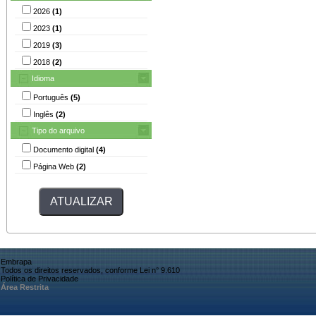
2026
(1)
2023
(1)
2019
(3)
2018
(2)
Idioma
Português
(5)
Inglês
(2)
Tipo do arquivo
Documento digital
(4)
Página Web
(2)
Embrapa
Todos os direitos reservados, conforme Lei n° 9.610
Política de Privacidade
Área Restrita