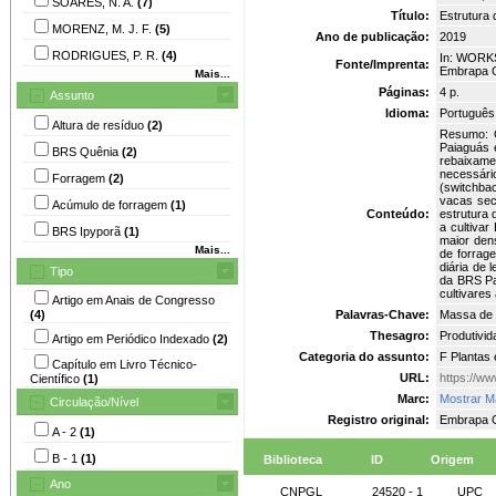
SOARES, N. A.
(7)
Título:
Estrutura 
MORENZ, M. J. F.
(5)
Ano de publicação:
2019
RODRIGUES, P. R.
(4)
In: WORKS
Fonte/Imprenta:
Embrapa G
Mais...
Páginas:
4 p.
Assunto
Idioma:
Português
Altura de resíduo
(2)
Resumo: O
Paiaguás 
BRS Quênia
(2)
rebaixame
necessári
Forragem
(2)
(switchba
vacas sec
Acúmulo de forragem
(1)
Conteúdo:
estrutura 
a cultiva
BRS Ipyporã
(1)
maior den
Mais...
de forrage
diária de 
Tipo
da BRS Pa
cultivares
Artigo em Anais de Congresso
(4)
Palavras-Chave:
Massa de f
Thesagro:
Produtivid
Artigo em Periódico Indexado
(2)
Categoria do assunto:
F Plantas
Capítulo em Livro Técnico-
URL:
https://w
Científico
(1)
Marc:
Mostrar M
Circulação/Nível
Registro original:
Embrapa G
A - 2
(1)
B - 1
(1)
Biblioteca
ID
Origem
Ano
CNPGL
24520 - 1
UPC