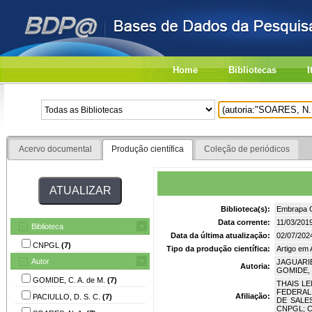
Home
Bibliotecas
I
Acervo documental
Produção científica
Coleção de periódicos
Biblioteca(s):
Embrapa G
Data corrente:
11/03/201
Biblioteca
Data da última atualização:
02/07/202
CNPGL
(7)
Tipo da produção científica:
Artigo em
Autor
JAGUARIB
Autoria:
GOMIDE, C
GOMIDE, C. A. de M.
(7)
THAIS LE
FEDERAL 
Afiliação:
PACIULLO, D. S. C.
(7)
DE SALE
CNPGL; 