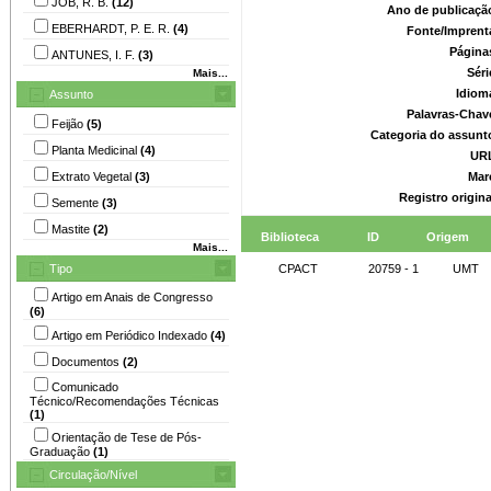
JOB, R. B.
(12)
Ano de publicaçã
EBERHARDT, P. E. R.
(4)
Fonte/Imprent
Página
ANTUNES, I. F.
(3)
Séri
Mais...
Idiom
Assunto
Palavras-Chav
Feijão
(5)
Categoria do assunt
Planta Medicinal
(4)
UR
Extrato Vegetal
(3)
Mar
Registro origin
Semente
(3)
Mastite
(2)
Biblioteca
ID
Origem
Mais...
Tipo
CPACT
20759 - 1
UMT
Artigo em Anais de Congresso
(6)
Artigo em Periódico Indexado
(4)
Documentos
(2)
Comunicado
Técnico/Recomendações Técnicas
(1)
Orientação de Tese de Pós-
Graduação
(1)
Circulação/Nível