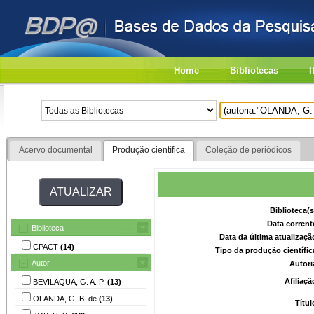
Home
Bibliotecas
I
Acervo documental
Produção científica
Coleção de periódicos
Biblioteca(
Data corrent
Biblioteca
Data da última atualizaç
CPACT
(14)
Tipo da produção científi
Autor
Autori
Afiliaç
BEVILAQUA, G. A. P.
(13)
OLANDA, G. B. de
(13)
Títu