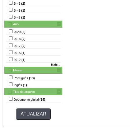
B - 3
(2)
B - 1
(1)
B - 2
(1)
Ano
2020
(3)
2018
(2)
2017
(2)
2015
(1)
2012
(1)
Mais...
Idioma
Português
(13)
Inglês
(1)
Tipo do arquivo
Documento digital
(14)