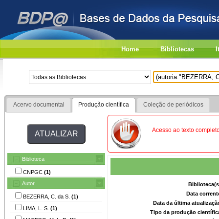
Home
Bibliotecas
I
Acervo documental
Produção científica
Coleção de periódicos
Acesso ao texto completo
Biblioteca
CNPGC
(1)
Autor
Biblioteca(
Data corrent
BEZERRA, C. da S.
(1)
Data da última atualizaç
LIMA, L. S.
(1)
Tipo da produção científi