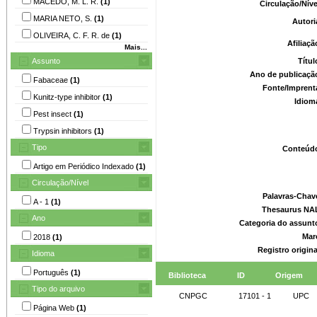
MACEDO, M. L. R.
(1)
Circulação/Nív
MARIA NETO, S.
(1)
Autori
OLIVEIRA, C. F. R. de
(1)
Afiliaç
Mais...
Assunto
Títu
Ano de publicaçã
Fabaceae
(1)
Fonte/Imprent
Kunitz-type inhibitor
(1)
Idiom
Pest insect
(1)
Trypsin inhibitors
(1)
Tipo
Conteúd
Artigo em Periódico Indexado
(1)
Circulação/Nível
Palavras-Chav
A - 1
(1)
Thesaurus NA
Ano
Categoria do assunt
Mar
2018
(1)
Registro origin
Idioma
Português
(1)
Biblioteca
ID
Origem
Tipo do arquivo
CNPGC
17101 - 1
UPC
Página Web
(1)