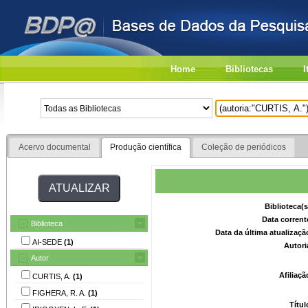
Home
Bibliotecas
I
Acervo documental
Produção científica
Coleção de periódicos
Biblioteca(
Data corrent
Biblioteca
Data da última atualizaç
AI-SEDE
(1)
Autori
Autor
Afiliaç
CURTIS, A.
(1)
FIGHERA, R. A.
(1)
Títu