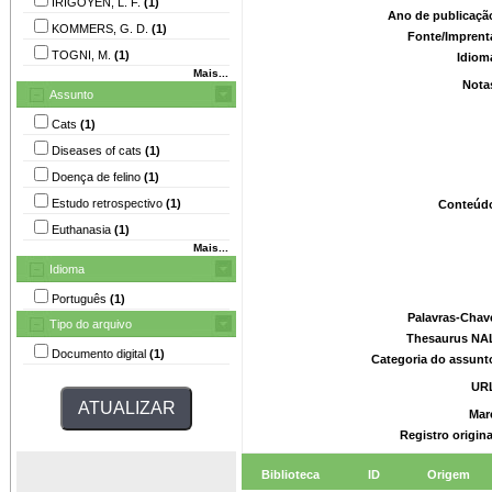
IRIGOYEN, L. F.
(1)
Ano de publicaçã
KOMMERS, G. D.
(1)
Fonte/Imprent
TOGNI, M.
(1)
Idiom
Mais...
Nota
Assunto
Cats
(1)
Diseases of cats
(1)
Doença de felino
(1)
Estudo retrospectivo
(1)
Conteúd
Euthanasia
(1)
Mais...
Idioma
Português
(1)
Palavras-Chav
Tipo do arquivo
Thesaurus NA
Documento digital
(1)
Categoria do assunt
UR
Mar
Registro origin
Biblioteca
ID
Origem