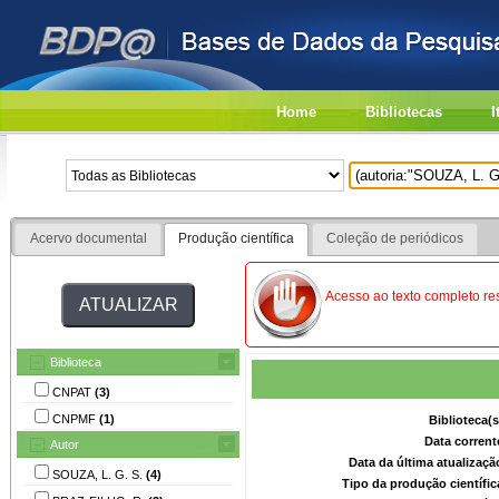
Home
Bibliotecas
I
Acervo documental
Produção científica
Coleção de periódicos
Acesso ao texto completo res
Biblioteca
CNPAT
(3)
CNPMF
(1)
Biblioteca(
Data corrent
Autor
Data da última atualizaç
SOUZA, L. G. S.
(4)
Tipo da produção científi