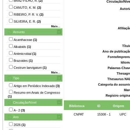
BRAZ-FILHO, R.
(2)
Circulação/Nív
CANUTO, K. M.
(2)
Autori
RIBEIRO, P. R. V.
(2)
SILVEIRA, E. R.
(2)
Mais...
Afiliaç
Assunto
Acanthaceae
(1)
Títu
Alkaloids
(1)
Ano de publicaçã
Antimicrobial
(1)
Fonte/Imprent
Brazoides
(1)
Idiom
Cestrum laevigatum
(1)
Palavras-Chav
Mais...
Thesagr
Tipo
Thesaurus NA
Categoria do assunt
Artigo em Periódico Indexado
(3)
Mar
Resumo em Anais de Congresso
Registro origin
(1)
Circulação/Nível
Biblioteca
ID
Origem
A - 2
(3)
CNPAT
15308 - 1
UPC
Ano
2026
(1)