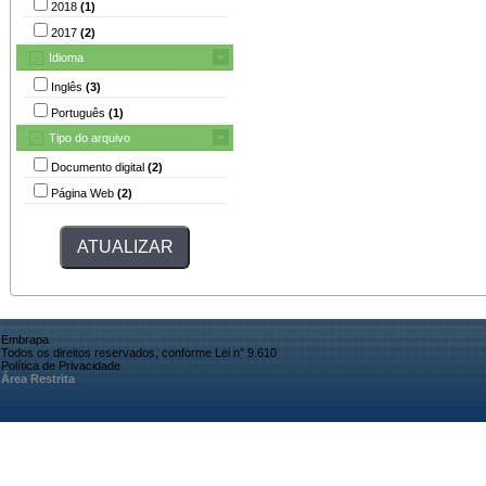
2018
(1)
2017
(2)
Idioma
Inglês
(3)
Português
(1)
Tipo do arquivo
Documento digital
(2)
Página Web
(2)
Embrapa
Todos os direitos reservados, conforme Lei n° 9.610
Política de Privacidade
Área Restrita