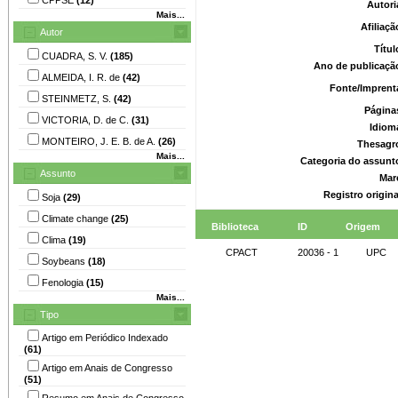
Autori
Mais...
Afiliaç
Autor
Títu
CUADRA, S. V.
(185)
Ano de publicaçã
ALMEIDA, I. R. de
(42)
Fonte/Imprent
STEINMETZ, S.
(42)
Página
VICTORIA, D. de C.
(31)
Idiom
MONTEIRO, J. E. B. de A.
(26)
Thesagr
Mais...
Categoria do assunt
Assunto
Mar
Registro origin
Soja
(29)
Climate change
(25)
Biblioteca
ID
Origem
Clima
(19)
CPACT
20036 - 1
UPC
Soybeans
(18)
Fenologia
(15)
Mais...
Tipo
Artigo em Periódico Indexado
(61)
Artigo em Anais de Congresso
(51)
Resumo em Anais de Congresso