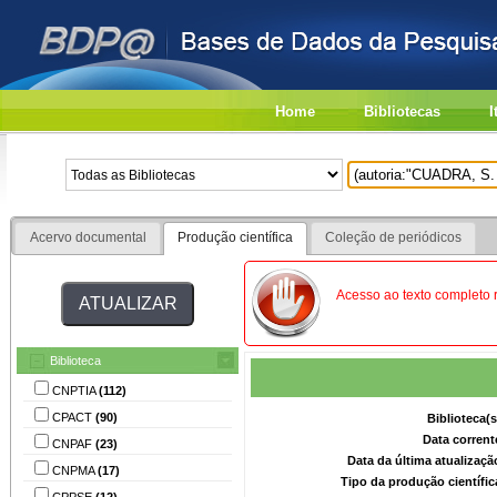
Home
Bibliotecas
I
Acervo documental
Produção científica
Coleção de periódicos
Acesso ao texto completo 
Biblioteca
CNPTIA
(112)
CPACT
(90)
Biblioteca(
Data corrent
CNPAF
(23)
Data da última atualizaç
CNPMA
(17)
Tipo da produção científi
CPPSE
(12)