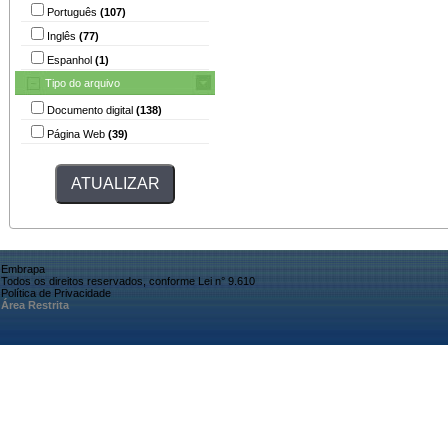
Português
(107)
Inglês
(77)
Espanhol
(1)
Tipo do arquivo
Documento digital
(138)
Página Web
(39)
Embrapa
Todos os direitos reservados, conforme Lei n° 9.610
Política de Privacidade
Área Restrita