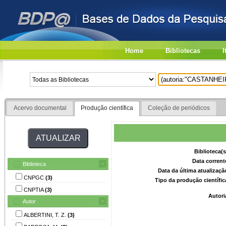
Home
Bibliotecas
I
Acervo documental
Produção científica
Coleção de periódicos
Biblioteca(
Data corrent
Biblioteca
Data da última atualizaç
CNPGC
(3)
Tipo da produção científi
CNPTIA
(3)
Autori
Autor
ALBERTINI, T. Z.
(3)