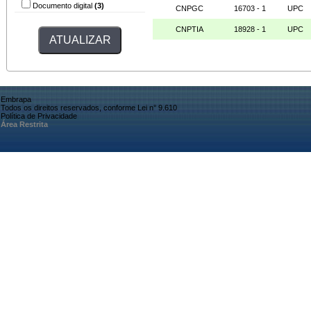
Documento digital
(3)
CNPGC
16703 - 1
UPC
CNPTIA
18928 - 1
UPC
Embrapa
Todos os direitos reservados, conforme Lei n° 9.610
Política de Privacidade
Área Restrita