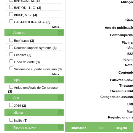
BARBOSA, M.
(3)
Afiliaç
BARIONI, L. G.
(3)
BIASE, A. G.
(3)
Títu
CASTANHEIRA, M. A.
(3)
Mais...
Ano de publicaçã
Assunto
Fonte/Imprent
Beef cattle
(3)
Página
Decision support systems
(3)
Séri
ISS
Feedlots
(3)
Idiom
Gado de corte
(3)
Nota
Sistema de suporte à decisão
(3)
Conteúd
Mais...
Tipo
Palavras-Chav
Thesagr
Artigo em Anais de Congresso
Thesaurus NA
(3)
Categoria do assunt
Ano
UR
2016
(3)
Mar
Idioma
Registro origin
Inglês
(3)
Tipo do arquivo
Biblioteca
ID
Origem