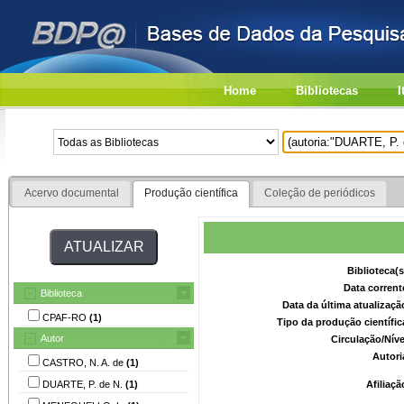
Home
Bibliotecas
I
Acervo documental
Produção científica
Coleção de periódicos
Biblioteca(
Data corrent
Biblioteca
Data da última atualizaç
CPAF-RO
(1)
Tipo da produção científi
Autor
Circulação/Nív
Autori
CASTRO, N. A. de
(1)
DUARTE, P. de N.
(1)
Afiliaç