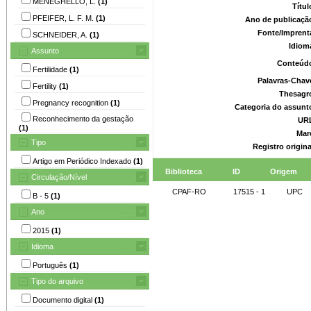
MENEGHELLO, L.
(1)
Títu
PFEIFER, L. F. M.
(1)
Ano de publicaçã
Fonte/Imprent
SCHNEIDER, A.
(1)
Idiom
Assunto
Conteúd
Fertilidade
(1)
Palavras-Chav
Fertility
(1)
Thesagr
Pregnancy recognition
(1)
Categoria do assunt
Reconhecimento da gestação
UR
(1)
Mar
Tipo
Registro origin
Artigo em Periódico Indexado
(1)
Biblioteca
ID
Origem
Circulação/Nível
CPAF-RO
17515 - 1
UPC
B - 5
(1)
Ano
2015
(1)
Idioma
Português
(1)
Tipo do arquivo
Documento digital
(1)