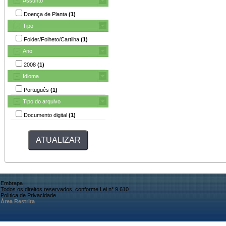
Assunto
Doença de Planta
(1)
Tipo
Folder/Folheto/Cartilha
(1)
Ano
2008
(1)
Idioma
Português
(1)
Tipo do arquivo
Documento digital
(1)
Embrapa
Todos os direitos reservados, conforme Lei n° 9.610
Política de Privacidade
Área Restrita