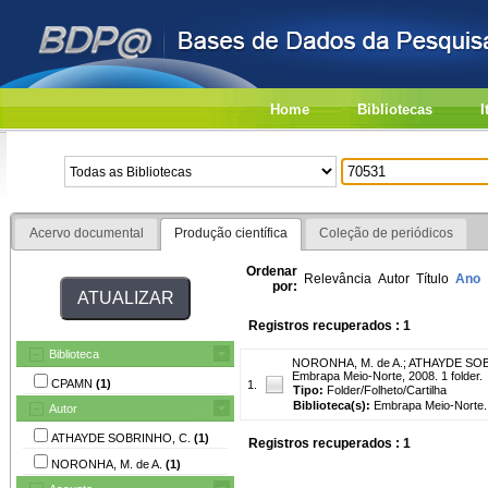
Home
Bibliotecas
I
Acervo documental
Produção científica
Coleção de periódicos
Ordenar
Relevância
Autor
Título
Ano
por:
Registros recuperados : 1
Biblioteca
NORONHA, M. de A.
;
ATHAYDE SOB
Embrapa Meio-Norte, 2008. 1 folder.
CPAMN
(1)
1.
Tipo:
Folder/Folheto/Cartilha
Biblioteca(s):
Embrapa Meio-Norte.
Autor
ATHAYDE SOBRINHO, C.
(1)
Registros recuperados : 1
NORONHA, M. de A.
(1)