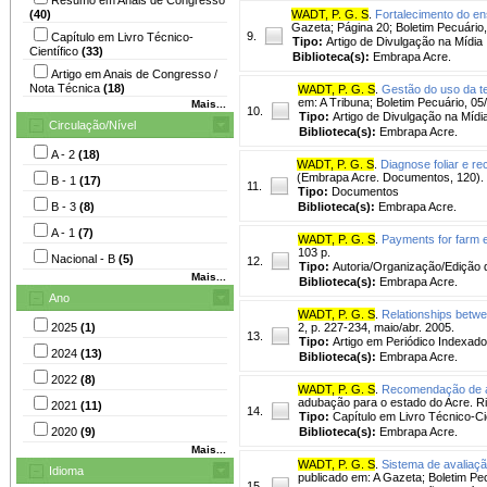
(40)
WADT, P. G. S
.
Fortalecimento do e
Gazeta; Página 20; Boletim Pecuário,
9.
Capítulo em Livro Técnico-
Tipo:
Artigo de Divulgação na Mídia
Científico
(33)
Biblioteca(s):
Embrapa Acre.
Artigo em Anais de Congresso /
Nota Técnica
(18)
WADT, P. G. S
.
Gestão do uso da te
em: A Tribuna; Boletim Pecuário, 05
Mais...
10.
Tipo:
Artigo de Divulgação na Mídi
Circulação/Nível
Biblioteca(s):
Embrapa Acre.
A - 2
(18)
WADT, P. G. S
.
Diagnose foliar e 
(Embrapa Acre. Documentos, 120).
B - 1
(17)
11.
Tipo:
Documentos
B - 3
(8)
Biblioteca(s):
Embrapa Acre.
A - 1
(7)
WADT, P. G. S
.
Payments for farm e
103 p.
Nacional - B
(5)
12.
Tipo:
Autoria/Organização/Edição 
Mais...
Biblioteca(s):
Embrapa Acre.
Ano
WADT, P. G. S
.
Relationships betwee
2025
(1)
2, p. 227-234, maio/abr. 2005.
13.
Tipo:
Artigo em Periódico Indexado
2024
(13)
Biblioteca(s):
Embrapa Acre.
2022
(8)
WADT, P. G. S
.
Recomendação de ad
adubação para o estado do Acre. Ri
2021
(11)
14.
Tipo:
Capítulo em Livro Técnico-Cie
2020
(9)
Biblioteca(s):
Embrapa Acre.
Mais...
WADT, P. G. S
.
Sistema de avaliaçã
Idioma
publicado em: A Gazeta; Boletim Pecu
15.