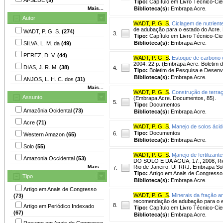
Tipo:
Capítulo em Livro Técnico-Cien
Mais...
Biblioteca(s):
Embrapa Acre.
Autor
WADT, P. G. S
.
Ciclagem de nutrient
de adubação para o estado do Acre. 
WADT, P. G. S.
(274)
3.
Tipo:
Capítulo em Livro Técnico-Cien
Biblioteca(s):
Embrapa Acre.
SILVA, L. M. da
(49)
PEREZ, D. V.
(44)
WADT, P. G. S
.
Estoque de carbono e
2004. 22 p. (Embrapa Acre. Boletim 
DIAS, J. R. M.
(38)
4.
Tipo:
Boletim de Pesquisa e Desenv
Biblioteca(s):
Embrapa Acre.
ANJOS, L. H. C. dos
(31)
Mais...
WADT, P. G. S
.
Construção de terraç
Assunto
(Embrapa Acre. Documentos, 85).
5.
Tipo:
Documentos
Amazônia Ocidental
(73)
Biblioteca(s):
Embrapa Acre.
Acre
(71)
WADT, P. G. S
.
Manejo de solos ácid
Tipo:
Documentos
6.
Western Amazon
(65)
Biblioteca(s):
Embrapa Acre.
Solo
(55)
WADT, P. G. S
.
Manejo de fertilizant
Amazonia Occidental
(53)
DO SOLO E DA ÁGUA, 17., 2008, Rio 
Mais...
Rio de Janeiro: UFRRJ: Embrapa Sol
7.
Tipo:
Artigo em Anais de Congresso
Tipo
Biblioteca(s):
Embrapa Acre.
Artigo em Anais de Congresso
WADT, P. G. S
.
Minerais da fração ar
(73)
recomendação de adubação para o est
8.
Artigo em Periódico Indexado
Tipo:
Capítulo em Livro Técnico-Cien
(67)
Biblioteca(s):
Embrapa Acre.
Resumo em Anais de Congresso