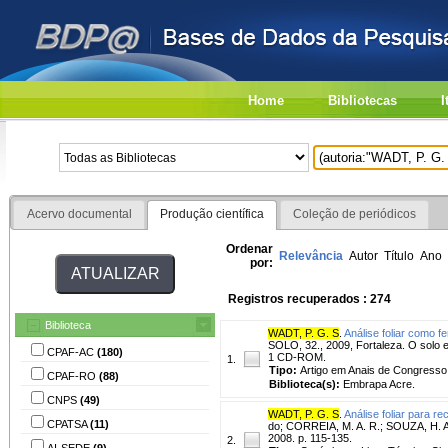
Home
Bibliotecas
I
Acervo documental
Produção científica
Coleção de periódicos
Ordenar
Relevância
Autor
Título
Ano
por:
Registros recuperados : 274
Biblioteca
WADT, P. G. S
.
Análise foliar como 
SOLO, 32., 2009, Fortaleza. O solo e
CPAF-AC
(180)
1 CD-ROM.
1.
Tipo:
Artigo em Anais de Congresso
CPAF-RO
(88)
Biblioteca(s):
Embrapa Acre.
CNPS
(49)
WADT, P. G. S
.
Análise foliar para 
CPATSA
(11)
do; CORREIA, M. A. R.; SOUZA, H. A.
2008. p. 115-135.
2.
AI-SEDE
(9)