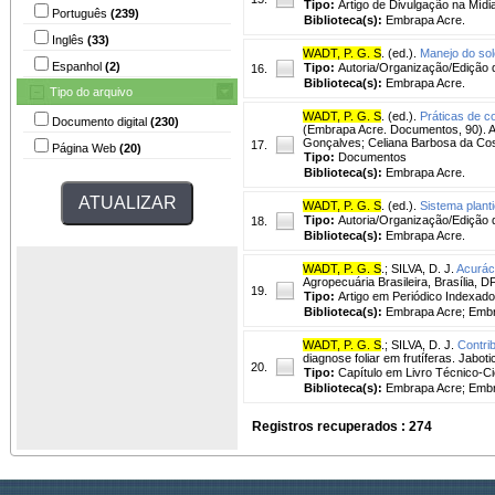
Tipo:
Artigo de Divulgação na Mídi
Português
(239)
Biblioteca(s):
Embrapa Acre.
Inglês
(33)
WADT, P. G. S
. (ed.).
Manejo do so
Espanhol
(2)
Tipo:
Autoria/Organização/Edição 
16.
Biblioteca(s):
Embrapa Acre.
Tipo do arquivo
WADT, P. G. S
. (ed.).
Práticas de c
Documento digital
(230)
(Embrapa Acre. Documentos, 90). A
Gonçalves; Celiana Barbosa da Cost
17.
Página Web
(20)
Tipo:
Documentos
Biblioteca(s):
Embrapa Acre.
WADT, P. G. S
. (ed.).
Sistema planti
Tipo:
Autoria/Organização/Edição 
18.
Biblioteca(s):
Embrapa Acre.
WADT, P. G. S
.
;
SILVA, D. J.
Acuráci
Agropecuária Brasileira, Brasília, DF
19.
Tipo:
Artigo em Periódico Indexado
Biblioteca(s):
Embrapa Acre; Embr
WADT, P. G. S
.
;
SILVA, D. J.
Contri
diagnose foliar em frutíferas. Jabot
20.
Tipo:
Capítulo em Livro Técnico-Cie
Biblioteca(s):
Embrapa Acre; Embr
Registros recuperados : 274