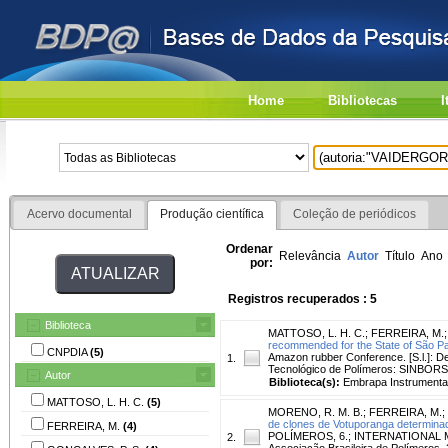
Home
Bibliotecas
I
Acervo documental
Produção científica
Coleção de periódicos
Ordenar
Relevância
Autor
Título
Ano
por:
Registros recuperados : 5
Biblioteca
MATTOSO, L. H. C.
;
FERREIRA, M.
recommended for the State of São Pau
CNPDIA
(5)
Amazon rubber Conference. [S.l.]: D
1.
Tecnológico de Polímeros: SINBORSU
Autor
Biblioteca(s):
Embrapa Instrumenta
MATTOSO, L. H. C.
(5)
MORENO, R. M. B.
;
FERREIRA, M.
;
de clones de Votuporanga determinad
FERREIRA, M.
(4)
POLÍMEROS, 6.; INTERNATIONAL M
2.
Associação Brasileira de Polímeros, 