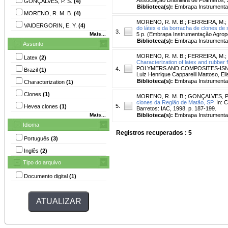
GONÇALVES, P. S.
(4)
Biblioteca(s):
Embrapa Instrumenta
MORENO, R. M. B.
(4)
MORENO, R. M. B.
;
FERREIRA, M.
;
VAIDERGORIN, E. Y.
(4)
do látex e da borracha de clones de 
3.
Mais...
5 p. (Embrapa Instrumentação Agrop
Biblioteca(s):
Embrapa Instrumenta
Assunto
MORENO, R. M. B.
;
FERREIRA, M.
;
Latex
(2)
Characterization of latex and rubber 
POLYMERS AND COMPOSITES-ISNaPol 98
4.
Brazil
(1)
Luiz Henrique Capparelli Mattoso, Elis
Biblioteca(s):
Embrapa Instrumenta
Characterization
(1)
Clones
(1)
MORENO, R. M. B.
;
GONÇALVES, P.
clones da Região de Matão, SP.
In: 
5.
Hevea clones
(1)
Barretos: IAC, 1998. p. 187-199.
Mais...
Biblioteca(s):
Embrapa Instrumenta
Idioma
Registros recuperados : 5
Português
(3)
Inglês
(2)
Tipo do arquivo
Documento digital
(1)