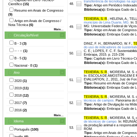
transferência de tecnologias na agr
48.
Científico
(15)
Tipo:
Artigo em Periódico Indexado
Biblioteca(s):
Embrapa Gado de Le
Resumo em Anais de Congresso
(9)
TEIXEIRA, S. R
.
;
HELENA, A.
;
TELL
Artigo em Anais de Congresso /
município de Lima Duarte, MG.
In: 
Nota Técnica
(6)
MG: Universidade Federal de Viçosa
49.
Mais...
Tipo:
Artigo em Anais de Congress
Biblioteca(s):
Embrapa Gado de Le
Circulação/Nível
B - 3
(3)
DINIZ, F. H.
;
BERNARDO, W. F.
;
TE
do uso de indicadores de sustentabi
-- - --
(1)
C. E.; LOPES, F. C. F. Sustentabilid
50.
Embrapa, 2015. p. 215-236
B - 5
(1)
Tipo:
Capítulo em Livro Técnico-Cie
Biblioteca(s):
Embrapa Gado de Le
Nacional - B
(1)
TEIXEIRA, S. R
.
;
MOREIRA, M. S. d
Ano
In: ESCOLA DE AMOSTRAGEM E
EVALUATION, 2., 2011, Juiz de For
51.
2020
(1)
Tipo:
Resumo em Anais de Congr
Biblioteca(s):
Embrapa Gado de Le
2019
(11)
2018
(12)
TEIXEIRA, S. R
.
;
MOREIRA, M. S. d
técnicos de campos.
Panorama do Le
2017
(7)
52.
Tipo:
Artigo de Divulgação na Mídi
Biblioteca(s):
Embrapa Gado de Le
2016
(2)
Mais...
TEIXEIRA, S. R
.
;
MOREIRA, M. S. d
Idioma
de técnicos de campo.
In: REUNIÃO
da produção animal e a responsabili
53.
ROM.
Português
(100)
Tipo:
Artigo em Anais de Congress
Inglês
(6)
Biblioteca(s):
Embrapa Gado de Le