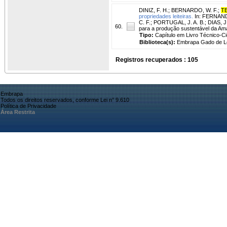
DINIZ, F. H.
;
BERNARDO, W. F.
;
TE
propriedades leiteiras.
In: FERNANDE
C. F.; PORTUGAL, J. A. B.; DIAS, 
60.
para a produção sustentável da Ama
Tipo:
Capítulo em Livro Técnico-Cie
Biblioteca(s):
Embrapa Gado de Le
Registros recuperados : 105
Embrapa
Todos os direitos reservados, conforme Lei n° 9.610
Política de Privacidade
Área Restrita