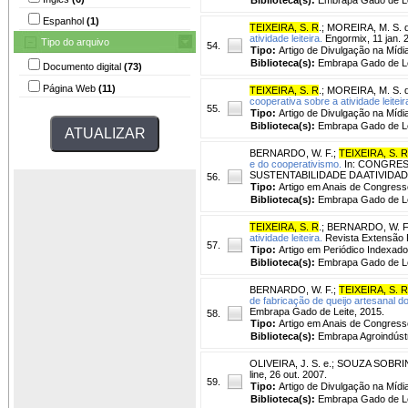
Espanhol
(1)
TEIXEIRA, S. R
.
;
MOREIRA, M. S. d
atividade leiteira.
Engormix, 11 jan. 
Tipo do arquivo
54.
Tipo:
Artigo de Divulgação na Mídi
Biblioteca(s):
Embrapa Gado de Le
Documento digital
(73)
Página Web
(11)
TEIXEIRA, S. R
.
;
MOREIRA, M. S. d
cooperativa sobre a atividade leiteir
55.
Tipo:
Artigo de Divulgação na Mídi
Biblioteca(s):
Embrapa Gado de Le
BERNARDO, W. F.
;
TEIXEIRA, S. R
e do cooperativismo.
In: CONGRES
SUSTENTABILIDADE DA ATIVIDADE LEI
56.
Tipo:
Artigo em Anais de Congress
Biblioteca(s):
Embrapa Gado de Le
TEIXEIRA, S. R
.
;
BERNARDO, W. F
atividade leiteira.
Revista Extensão Ru
57.
Tipo:
Artigo em Periódico Indexado
Biblioteca(s):
Embrapa Gado de Le
BERNARDO, W. F.
;
TEIXEIRA, S. R
de fabricação de queijo artesanal d
Embrapa Gado de Leite, 2015.
58.
Tipo:
Artigo em Anais de Congress
Biblioteca(s):
Embrapa Agroindústr
OLIVEIRA, J. S. e.
;
SOUZA SOBRIN
line, 26 out. 2007.
59.
Tipo:
Artigo de Divulgação na Mídi
Biblioteca(s):
Embrapa Gado de Le