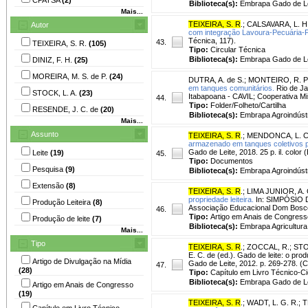
Biblioteca(s):
Embrapa Gado de Le
Mais...
TEIXEIRA, S. R
.
;
CALSAVARA, L. H.
Autor
com integração Lavoura-Pecuária-F
Técnica, 117).
43.
TEIXEIRA, S. R.
(105)
Tipo:
Circular Técnica
Biblioteca(s):
Embrapa Gado de Le
DINIZ, F. H.
(25)
MOREIRA, M. S. de P.
(24)
DUTRA, A. de S.
;
MONTEIRO, R. P
em tanques comunitários.
Rio de Jan
STOCK, L. A.
(23)
Itabapoana - CAVIL; Cooperativa Mi
44.
Tipo:
Folder/Folheto/Cartilha
RESENDE, J. C. de
(20)
Biblioteca(s):
Embrapa Agroindústr
Mais...
Assunto
TEIXEIRA, S. R
.
;
MENDONCA, L. C
armazenado em tanques coletivos pa
Gado de Leite, 2018. 25 p. il. colo
Leite
(19)
45.
Tipo:
Documentos
Pesquisa
(9)
Biblioteca(s):
Embrapa Agroindústr
Extensão
(8)
TEIXEIRA, S. R
.
;
LIMA JUNIOR, A. 
propriedade leiteira.
In: SIMPÓSIO 
Produção Leiteira
(8)
Associação Educacional Dom Bosco
46.
Tipo:
Artigo em Anais de Congress
Produção de leite
(7)
Biblioteca(s):
Embrapa Agricultura 
Mais...
Tipo
TEIXEIRA, S. R
.
;
ZOCCAL, R.
;
STO
E. C. de (ed.). Gado de leite: o pr
Artigo de Divulgação na Mídia
Gado de Leite, 2012. p. 269-278. (
47.
(28)
Tipo:
Capítulo em Livro Técnico-Cie
Biblioteca(s):
Embrapa Gado de Le
Artigo em Anais de Congresso
(19)
TEIXEIRA, S. R
.
;
WADT, L. G. R.
;
T
Capítulo em Livro Técnico-