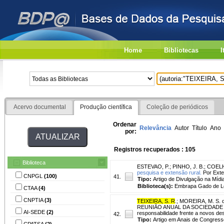
Home
Bibliotecas
I
Acervo documental
Produção científica
Coleção de periódicos
Ordenar
Relevância
Autor
Título
Ano
por:
Registros recuperados : 105
Biblioteca
ESTEVAO, P.
;
PINHO, J. B.
;
COELH
pesquisa e extensão rural.
Por Exten
CNPGL
(100)
41.
Tipo:
Artigo de Divulgação na Mídi
Biblioteca(s):
Embrapa Gado de Le
CTAA
(4)
CNPTIA
(3)
TEIXEIRA, S. R
.
;
MOREIRA, M. S. d
REUNIÃO ANUAL DA SOCIEDADE BRA
AI-SEDE
(2)
responsabilidade frente a novos des
42.
Tipo:
Artigo em Anais de Congress
CPATSA
(2)