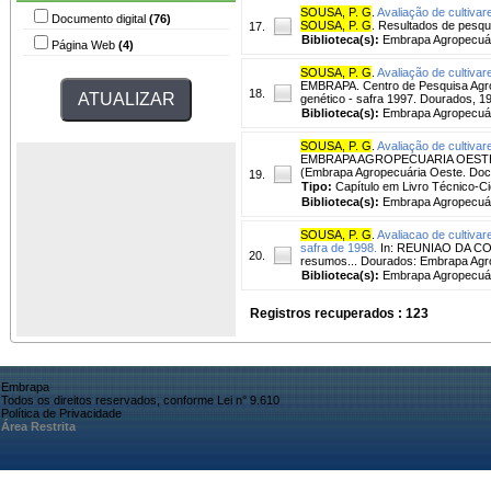
SOUSA, P. G
.
Avaliação de cultivar
Documento digital
(76)
SOUSA, P. G
. Resultados de pesqui
17.
Biblioteca(s):
Embrapa Agropecuár
Página Web
(4)
SOUSA, P. G
.
Avaliação de cultivar
EMBRAPA. Centro de Pesquisa Agro
18.
genético - safra 1997. Dourados,
Biblioteca(s):
Embrapa Agropecuár
SOUSA, P. G
.
Avaliação de cultivar
EMBRAPA AGROPECUARIA OESTE. Resu
(Embrapa Agropecuária Oeste. Doc
19.
Tipo:
Capítulo em Livro Técnico-Cie
Biblioteca(s):
Embrapa Agropecuár
SOUSA, P. G
.
Avaliacao de cultivar
safra de 1998.
In: REUNIAO DA CO
20.
resumos... Dourados: Embrapa Agro
Biblioteca(s):
Embrapa Agropecuár
Registros recuperados : 123
Embrapa
Todos os direitos reservados, conforme Lei n° 9.610
Política de Privacidade
Área Restrita