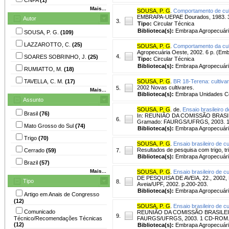
Mais...
SOUSA, P. G
.
Comportamento de cult
EMBRAPA-UEPAE Dourados, 1983. 39
Autor
3.
Tipo:
Circular Técnica
Biblioteca(s):
Embrapa Agropecuári
SOUSA, P. G.
(109)
LAZZAROTTO, C.
(25)
SOUSA, P. G
.
Comportamento da cult
Agropecuária Oeste, 2002. 6 p. (Emb
4.
SOARES SOBRINHO, J.
(25)
Tipo:
Circular Técnica
Biblioteca(s):
Embrapa Agropecuári
RUMIATTO, M.
(18)
TAVELLA, C. M.
(17)
SOUSA, P. G
.
BR 18-Terena: cultivar 
2002 Novas cultivares.
5.
Mais...
Biblioteca(s):
Embrapa Unidades Ce
Assunto
SOUSA, P. G
. de.
Ensaio brasileiro 
Brasil
(76)
In: REUNIÃO DA COMISSÃO BRASILEI
6.
Gramado: FAURGS/UFRGS, 2003. 
Mato Grosso do Sul
(74)
Biblioteca(s):
Embrapa Agropecuári
Trigo
(70)
SOUSA, P. G
.
Ensaio brasileiro de 
Resultados de pesquisa com trigo, tr
Cerrado
(59)
7.
Biblioteca(s):
Embrapa Agropecuári
Brazil
(57)
Mais...
SOUSA, P. G
.
Ensaio brasileiro de 
DE PESQUISA DE AVEIA, 22., 2002, P
Tipo
8.
Aveia/UPF, 2002. p.200-203.
Biblioteca(s):
Embrapa Agropecuári
Artigo em Anais de Congresso
(12)
SOUSA, P. G
.
Ensaio brasileiro de c
Comunicado
REUNIÃO DA COMISSÃO BRASILEIRA 
9.
Técnico/Recomendações Técnicas
FAURGS/UFRGS, 2003. 1 CD-ROM
(12)
Biblioteca(s):
Embrapa Agropecuári