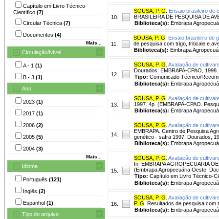
Capítulo em Livro Técnico-
SOUSA, P. G
.
Ensaio brasileiro de
Científico
(7)
BRASILEIRA DE PESQUISA DE AVEIA, 
10.
Circular Técnica
(7)
Biblioteca(s):
Embrapa Agropecuár
Documentos
(4)
SOUSA, P. G
.
Ensaio brasileiro de 
Mais...
de pesquisa com trigo, triticale e 
11.
Biblioteca(s):
Embrapa Agropecuár
Circulação/Nível
SOUSA, P. G
.
Avaliação de cultiva
A - 1
(1)
Dourados: EMBRAPA-CPAO, 1998. 
12.
Tipo:
Comunicado Técnico/Recom
B - 3
(1)
Biblioteca(s):
Embrapa Agropecuár
Ano
SOUSA, P. G
.
Avaliação de cultivar
2023
(1)
1997. 4p. (EMBRAPA-CPAO. Pesqui
13.
Biblioteca(s):
Embrapa Agropecuár
2017
(1)
2006
(2)
SOUSA, P. G
.
Avaliação de cultivar
EMBRAPA. Centro de Pesquisa Agro
14.
2005
(5)
genético - safra 1997. Dourados,
Biblioteca(s):
Embrapa Agropecuár
2004
(3)
Mais...
SOUSA, P. G
.
Avaliação de cultivar
In: EMBRAPA AGROPECUARIA OESTE. 
Idioma
(Embrapa Agropecuária Oeste. Doc
15.
Tipo:
Capítulo em Livro Técnico-Cie
Português
(121)
Biblioteca(s):
Embrapa Agropecuár
Inglês
(2)
SOUSA, P. G
.
Avaliação de cultivar
Espanhol
(1)
P. G
. Resultados de pesquisa com t
16.
Biblioteca(s):
Embrapa Agropecuár
Tipo do arquivo