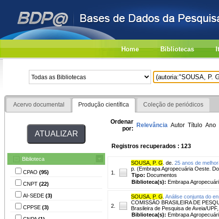
Home
Bibliotecas
I
Acervo documental
Produção científica
Coleção de periódicos
Ordenar
Relevância
Autor
Título
Ano
por:
Registros recuperados : 123
Biblioteca
SOUSA, P. G
. de.
25 anos de melhor
p. (Embrapa Agropecuária Oeste. Do
CPAO
(95)
1.
Tipo:
Documentos
Biblioteca(s):
Embrapa Agropecuári
CNPT
(22)
AI-SEDE
(3)
SOUSA, P. G
.
Análise conjunta do en
COMISSÃO BRASILEIRA DE PESQUISA 
2.
CPPSE
(3)
Brasileira de Pesquisa de Aveia/UPF,
Biblioteca(s):
Embrapa Agropecuári
CNPA
(1)