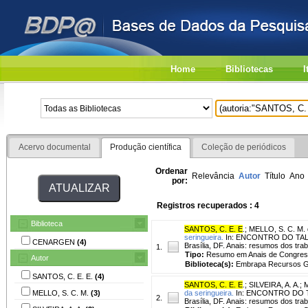
Home
Bibliotecas
I
Acervo documental
Produção científica
Coleção de periódicos
Ordenar
Relevância
Autor
Título
Ano
por:
Registros recuperados : 4
Biblioteca
SANTOS, C. E. E
.
;
MELLO, S. C. M. 
seringueira.
In: ENCONTRO DO TAL
CENARGEN
(4)
Brasília, DF. Anais: resumos dos tra
1.
Tipo:
Resumo em Anais de Congre
Autor
Biblioteca(s):
Embrapa Recursos Ge
SANTOS, C. E. E.
(4)
SANTOS, C. E. E
.
;
SILVEIRA, A. A.
;
M
MELLO, S. C. M.
(3)
da seringueira.
In: ENCONTRO DO 
2.
Brasília, DF. Anais: resumos dos tra