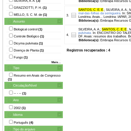
SILVEIRA, A. A.
(3)
Biblioteca(s):
Embrapa Recursos Ge
GRAZZIOTTI, P. H.
(1)
SANTOS, C. E. E
.
;
SILVEIRA, A. A.
;
M
mal-das-folhas da seringueira.
In: S
MELLO, S. C. M. de
(1)
3.
Londrina. Anais... Londrina: IAPAR, 
Biblioteca(s):
Embrapa Recursos Ge
Assunto
Biological control
(1)
SILVEIRA, A. A.
;
SANTOS, C. E. E
.
;
M
pulvinata.
In: ENCONTRO DO TALEN
4.
Controle Biológico
(1)
DF. Anais: resumos dos trabalhos. Br
Biblioteca(s):
Embrapa Recursos Ge
Dicyma pulvinata
(1)
Registros recuperados : 4
Doença de Planta
(1)
Fungo
(1)
Mais...
Tipo
Resumo em Anais de Congresso
(1)
Circulação/Nível
-- - --
(1)
Ano
2002
(1)
Idioma
Português
(4)
Tipo do arquivo