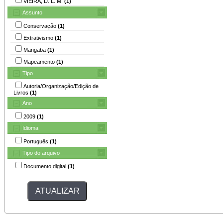
VIEIRA, D. L. M.
(1)
Assunto
Conservação
(1)
Extrativismo
(1)
Mangaba
(1)
Mapeamento
(1)
Tipo
Autoria/Organização/Edição de
Livros
(1)
Ano
2009
(1)
Idioma
Português
(1)
Tipo do arquivo
Documento digital
(1)