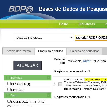
Home
Bibliotecas
I
Acervo documental
Produção científica
Coleção de periódicos
Ordenar
Relevância
Autor
Título
Ano
por:
Registros recuperados : 1
Biblioteca
VIEIRA, D. L. M.
;
RODRIGUES, R. F. 
Embrapa Tabuleiros Costeiros, 2009. 31
CENARGEN
(1)
1.
Tipo:
Autoria/Organização/Edição d
Biblioteca(s):
Embrapa Recursos Gen
CPATC
(1)
Autor
Registros recuperados : 1
RODRIGUES, R. F. de A.
(1)