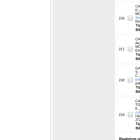
CA
D. 
MO
Se
216.
De
Ti
Bi
CA
da
MO
217.
Em
Ti
Bi
GA
S.
;
C.
pot
218.
pub
Ti
Bi
CA
TO
E.
cul
219.
Ub
272
Ti
Bi
Registros r