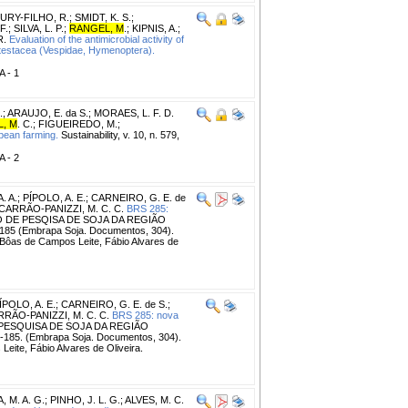
URY-FILHO, R.
;
SMIDT, K. S.
;
F.
;
SILVA, L. P.
;
RANGEL, M
.
;
KIPNIS, A.
;
R.
Evaluation of the antimicrobial activity of
 testacea (Vespidae, Hymenoptera).
A - 1
.
;
ARAUJO, E. da S.
;
MORAES, L. F. D.
, M
. C.
;
FIGUEIREDO, M.
;
 bean farming.
Sustainability, v. 10, n. 579,
A - 2
. A.
;
PÍPOLO, A. E.
;
CARNEIRO, G. E. de
CARRÃO-PANIZZI, M. C. C.
BRS 285:
O DE PESQISA DE SOJA DA REGIÃO
-185 (Embrapa Soja. Documentos, 304).
 Bôas de Campos Leite, Fábio Alvares de
ÍPOLO, A. E.
;
CARNEIRO, G. E. de S.
;
RÃO-PANIZZI, M. C. C.
BRS 285: nova
 PESQUISA DE SOJA DA REGIÃO
-185. (Embrapa Soja. Documentos, 304).
eite, Fábio Alvares de Oliveira.
 M. A. G.
;
PINHO, J. L. G.
;
ALVES, M. C.