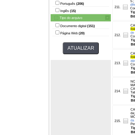
S.
;
Português
(206)
dif
211.
Co
Inglês
(15)
Ti
Bi
Tipo do arquivo
CA
Documento digital
(151)
RA
de 
Página Web
(20)
212.
Co
Ti
Bi
CA
RA
aip
213.
Co
Ti
Bi
NO
MA
CA
214.
Tab
Ti
Bi
CA
da
MO
da 
215.
Pe
Ti
Bi