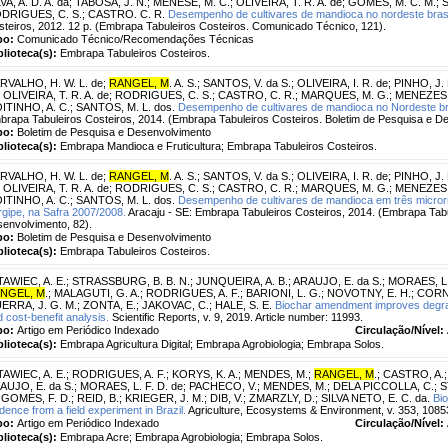
VA, A. D. A. da
;
TABOSA, J. N.
;
MENESE, M. C.
;
OLIVEIRA, T. R. A. de
;
GOMES, M. C. M.
;
S
DRIGUES, C. S.
;
CASTRO. C. R.
Desempenho de cultivares de mandioca no nordeste brasi
steiros, 2012. 12 p. (Embrapa Tabuleiros Costeiros. Comunicado Técnico, 121).
po:
Comunicado Técnico/Recomendações Técnicas
blioteca(s):
Embrapa Tabuleiros Costeiros.
RVALHO, H. W. L. de
;
RANGEL, M
. A. S.
;
SANTOS, V. da S.
;
OLIVEIRA, I. R. de
;
PINHO, J. 
;
OLIVEIRA, T. R. A. de
;
RODRIGUES, C. S.
;
CASTRO, C. R.
;
MARQUES, M. G.
;
MENEZES, 
ITINHO, A. C.
;
SANTOS, M. L. dos.
Desempenho de cultivares de mandioca no Nordeste bra
brapa Tabuleiros Costeiros, 2014. (Embrapa Tabuleiros Costeiros. Boletim de Pesquisa e De
po:
Boletim de Pesquisa e Desenvolvimento
blioteca(s):
Embrapa Mandioca e Fruticultura; Embrapa Tabuleiros Costeiros.
RVALHO, H. W. L. de
;
RANGEL, M
. A. S.
;
SANTOS, V. da S.
;
OLIVEIRA, I. R. de
;
PINHO, J. 
;
OLIVEIRA, T. R. A. de
;
RODRIGUES, C. S.
;
CASTRO, C. R.
;
MARQUES, M. G.
;
MENEZES, 
ITINHO, A. C.
;
SANTOS, M. L. dos.
Desempenho de cultivares de mandioca em três micro
rgipe, na Safra 2007/2008.
Aracaju - SE: Embrapa Tabuleiros Costeiros, 2014. (Embrapa Tabu
senvolvimento, 82).
po:
Boletim de Pesquisa e Desenvolvimento
blioteca(s):
Embrapa Tabuleiros Costeiros.
TAWIEC, A. E.
;
STRASSBURG, B. B. N.
;
JUNQUEIRA, A. B.
;
ARAUJO, E. da S.
;
MORAES, L. 
NGEL, M
.
;
MALAGUTI, G. A.
;
RODRIGUES, A. F.
;
BARIONI, L. G.
;
NOVOTNY, E. H.
;
CORN
ERRA, J. G. M.
;
ZONTA, E.
;
JAKOVAC, C.
;
HALE, S. E.
Biochar amendment improves degrad
 cost-benefit analysis.
Scientific Reports, v. 9, 2019. Article number: 11993.
po:
Artigo em Periódico Indexado
Circulação/Nível:
blioteca(s):
Embrapa Agricultura Digital; Embrapa Agrobiologia; Embrapa Solos.
TAWIEC, A. E.
;
RODRIGUES, A. F.
;
KORYS, K. A.
;
MENDES, M.
;
RANGEL, M
.
;
CASTRO, A.
AUJO, E. da S.
;
MORAES, L. F. D. de
;
PACHECO, V.
;
MENDES, M.
;
DELA PICCOLLA, C.
;
S
;
GOMES, F. D.
;
REID, B.
;
KRIEGER, J. M.
;
DIB, V.
;
ZMARZLY, D.
;
SILVA NETO, E. C. da.
Bi
dence from a field experiment in Brazil.
Agriculture, Ecosystems & Environment, v. 353, 1085
po:
Artigo em Periódico Indexado
Circulação/Nível:
blioteca(s):
Embrapa Acre; Embrapa Agrobiologia; Embrapa Solos.