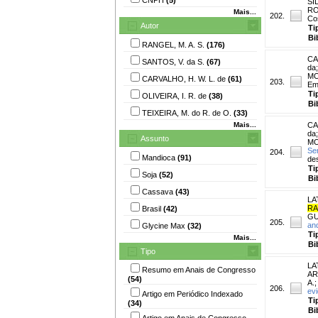
SIL
RO
Mais...
202.
Co
Autor
Ti
Bi
RANGEL, M. A. S.
(176)
CA
SANTOS, V. da S.
(67)
da
MO
CARVALHO, H. W. L. de
(61)
203.
Em
Ti
OLIVEIRA, I. R. de
(38)
Bi
TEIXEIRA, M. do R. de O.
(33)
Mais...
CA
da
Assunto
MO
Se
204.
Mandioca
(91)
de
Ti
Soja
(52)
Bi
Cassava
(43)
LA
RA
Brasil
(42)
GU
205.
and
Glycine Max
(32)
Ti
Mais...
Bi
Tipo
LA
Resumo em Anais de Congresso
AR
(54)
A.
206.
evi
Artigo em Periódico Indexado
Ti
(34)
Bi
Artigo em Anais de Congresso