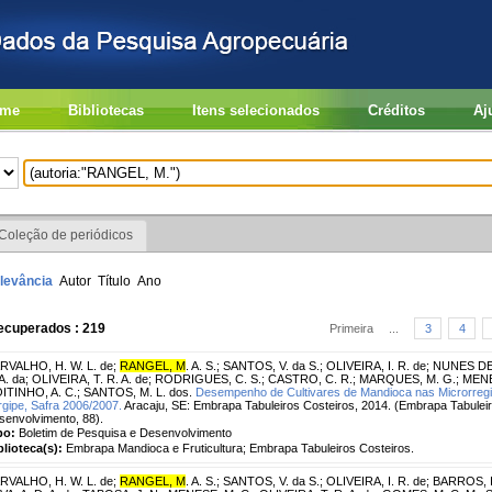
me
Bibliotecas
Itens selecionados
Créditos
Aj
Coleção de periódicos
levância
Autor
Título
Ano
ecuperados : 219
Primeira
...
3
4
RVALHO, H. W. L. de
;
RANGEL, M
. A. S.
;
SANTOS, V. da S.
;
OLIVEIRA, I. R. de
;
NUNES DE 
A. da
;
OLIVEIRA, T. R. A. de
;
RODRIGUES, C. S.
;
CASTRO, C. R.
;
MARQUES, M. G.
;
MENE
ITINHO, A. C.
;
SANTOS, M. L. dos.
Desempenho de Cultivares de Mandioca nas Microrregi
rgipe, Safra 2006/2007.
Aracaju, SE: Embrapa Tabuleiros Costeiros, 2014. (Embrapa Tabuleir
senvolvimento, 88).
po:
Boletim de Pesquisa e Desenvolvimento
blioteca(s):
Embrapa Mandioca e Fruticultura; Embrapa Tabuleiros Costeiros.
RVALHO, H. W. L. de
;
RANGEL, M
. A. S.
;
SANTOS, V. da S.
;
OLIVEIRA, I. R. de
;
BARROS, I