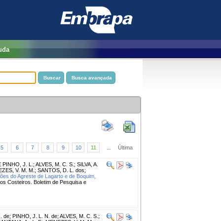
uda
5
6
7
8
9
10
11
...
Última
PINHO, J. L.
;
ALVES, M. C. S.
;
SILVA, A.
ZES, V. M. M.
;
SANTOS, D. L. dos
;
ões do Agreste de Lagarto e de Boquim,
os Costeiros. Boletim de Pesquisa e
. de
;
PINHO, J. L. N. de
;
ALVES, M. C. S.
;