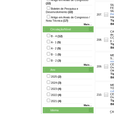
(22)
SIL
FE
Boletim de Pesquisa e
SI
Desenvolvimento
(22)
th
207.
Int
Artigo em Anais de Congresso /
Ti
Nota Técnica
(17)
Bi
Mais...
Circulação/Nível
CA
de
B - 4
(12)
CO
208.
p. 
A - 1
(5)
Ti
Bi
A - 2
(5)
B - 1
(5)
ME
S.
B - 2
(3)
nov
CE
Mais...
209.
Or
Ano
Oli
Ti
2025
(2)
Bi
2024
(3)
ME
TO
2023
(4)
cul
CE
210.
2022
(4)
Org
Ti
2021
(4)
Bi
Mais...
Idioma
CA