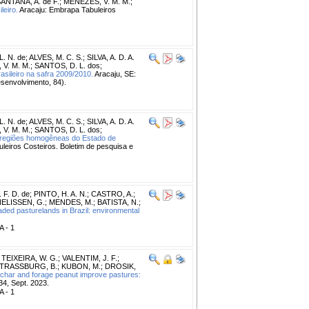
ANTANA, A. de F.
;
MENEZES, V. M. M.
;
leiro.
Aracaju: Embrapa Tabuleiros
L. N. de
;
ALVES, M. C. S.
;
SILVA, A. D. A.
V. M. M.
;
SANTOS, D. L. dos
;
sileiro na safra 2009/2010.
Aracaju, SE:
senvolvimento, 84).
L. N. de
;
ALVES, M. C. S.
;
SILVA, A. D. A.
V. M. M.
;
SANTOS, D. L. dos
;
rregiões homogêneas do Estado de
leiros Costeiros. Boletim de pesquisa e
F. D. de
;
PINTO, H. A. N.
;
CASTRO, A.
;
ELISSEN, G.
;
MENDES, M.
;
BATISTA, N.
;
ed pasturelands in Brazil: environmental
A - 1
;
TEIXEIRA, W. G.
;
VALENTIM, J. F.
;
TRASSBURG, B.
;
KUBON, M.
;
DROSIK,
ochar and forage peanut improve pastures:
34, Sept. 2023.
A - 1