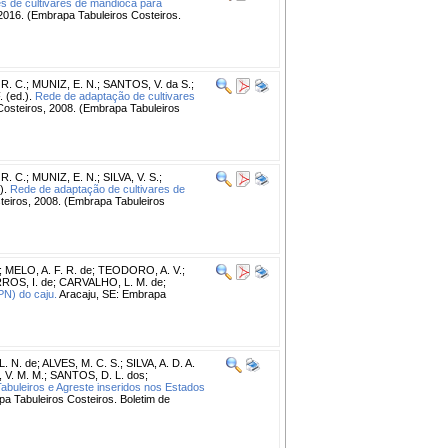
de cultivares de mandioca para
2016. (Embrapa Tabuleiros Costeiros.
R. C.
;
MUNIZ, E. N.
;
SANTOS, V. da S.
;
 (ed.).
Rede de adaptação de cultivares
Costeiros, 2008. (Embrapa Tabuleiros
R. C.
;
MUNIZ, E. N.
;
SILVA, V. S.
;
).
Rede de adaptação de cultivares de
teiros, 2008. (Embrapa Tabuleiros
;
MELO, A. F. R. de
;
TEODORO, A. V.
;
ROS, I. de
;
CARVALHO, L. M. de
;
PN) do caju.
Aracaju, SE: Embrapa
L. N. de
;
ALVES, M. C. S.
;
SILVA, A. D. A.
V. M. M.
;
SANTOS, D. L. dos
;
abuleiros e Agreste inseridos nos Estados
a Tabuleiros Costeiros. Boletim de