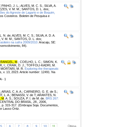
PINHO, J. L.
;
ALVES, M. C. S.
;
SILVA, A.
ZES, V. M. M.
;
SANTOS, D. L. dos
;
ões do Agreste de Lagarto e de Boquim,
os Costeiros. Boletim de Pesquisa e
L. N. de
;
ALVES, M. C. S.
;
SILVA, A. D. A.
V. M. M.
;
SANTOS, D. L. dos
;
sileiro na safra 2009/2010.
Aracaju, SE:
senvolvimento, 84).
;
RANGEL, M
.
;
COELHO, L. C.
;
SIMON, K.
, I.
;
CRAIK, D. J.
;
TOFFOLI-KADRI, M.
;
MORTARI, M. R.
Exploring the therapeutic
s, v. 13, 2023. Article number: 12491. Na
A - 1
;
ARIAS, C. A. A.
;
CARNEIRO, G. E. de S.
;
, L. A.
;
BENASSI, V. de T
;
ARANTES, N.
, M
. A. S.
;
SOUZA, P. I. de M. de.
BRS 267:
ENTRAL DO BRASIL, 28., 2006,
. p. 315-317. (Embrapa Soja. Documentos,
te Lasso Ortiz.
5
6
7
8
9
10
11
...
Última