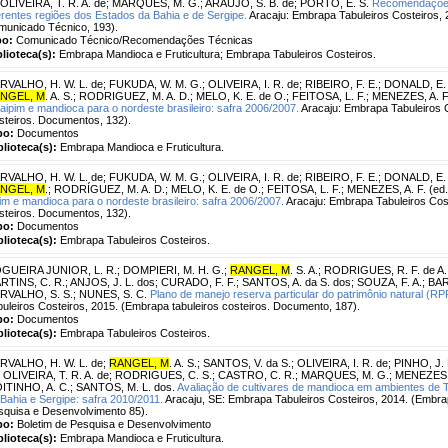
OLIVEIRA, T. R. A. de
;
MARQUES, M. G.
;
ARAUJO, S. B. de
;
PORTO, E. S.
Recomendações 
erentes regiões dos Estados da Bahia e de Sergipe.
Aracaju: Embrapa Tabuleiros Costeiros, 
municado Técnico, 193).
po:
Comunicado Técnico/Recomendações Técnicas
blioteca(s):
Embrapa Mandioca e Fruticultura; Embrapa Tabuleiros Costeiros.
RVALHO, H. W. L. de
;
FUKUDA, W. M. G.
;
OLIVEIRA, I. R. de
;
RIBEIRO, F. E.
;
DONALD, E. 
NGEL, M
. A. S.
;
RODRIGUEZ, M. A. D.
;
MELO, K. E. de O.
;
FEITOSA, L. F.
;
MENEZES, A. F.
aipim e mandioca para o nordeste brasileiro: safra 2006/2007.
Aracaju: Embrapa Tabuleiros 
steiros. Documentos, 132).
po:
Documentos
blioteca(s):
Embrapa Mandioca e Fruticultura.
RVALHO, H. W. L. de
;
FUKUDA, W. M. G.
;
OLIVEIRA, I. R. de
;
RIBEIRO, F. E.
;
DONALD, E. 
NGEL, M
.
;
RODRÍGUEZ, M. A. D.
;
MELO, K. E. de O.
;
FEITOSA, L. F.
;
MENEZES, A. F. (ed.
im e mandioca para o nordeste brasileiro: safra 2006/2007.
Aracaju: Embrapa Tabuleiros Cos
steiros. Documentos, 132).
po:
Documentos
blioteca(s):
Embrapa Tabuleiros Costeiros.
GUEIRA JUNIOR, L. R.
;
DOMPIERI, M. H. G.
;
RANGEL, M
. S. A.
;
RODRIGUES, R. F. de A.
RTINS, C. R.
;
ANJOS, J. L. dos
;
CURADO, F. F.
;
SANTOS, A. da S. dos
;
SOUZA, F. A.
;
BAR
RVALHO, S. S.
;
NUNES, S. C.
Plano de manejo reserva particular do patrimônio natural (RP
uleiros Costeiros, 2015. (Embrapa tabuleiros costeiros. Documento, 187).
po:
Documentos
blioteca(s):
Embrapa Tabuleiros Costeiros.
RVALHO, H. W. L. de
;
RANGEL, M
. A. S.
;
SANTOS, V. da S.
;
OLIVEIRA, I. R. de
;
PINHO, J. 
;
OLIVEIRA, T. R. A. de
;
RODRIGUES, C. S.
;
CASTRO, C. R.
;
MARQUES, M. G.
;
MENEZES, 
ITINHO, A. C.
;
SANTOS, M. L. dos.
Avaliação de cultivares de mandioca em ambientes de T
Bahia e Sergipe: safra 2010/2011.
Aracaju, SE: Embrapa Tabuleiros Costeiros, 2014. (Embrap
squisa e Desenvolvimento 85).
po:
Boletim de Pesquisa e Desenvolvimento
blioteca(s):
Embrapa Mandioca e Fruticultura.