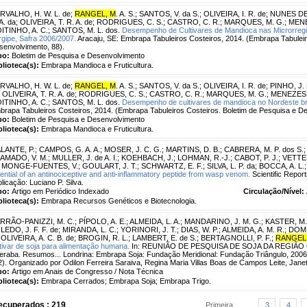
RVALHO, H. W. L. de
;
RANGEL, M
. A. S.
;
SANTOS, V. da S.
;
OLIVEIRA, I. R. de
;
NUNES DE 
A. da
;
OLIVEIRA, T. R. A. de
;
RODRIGUES, C. S.
;
CASTRO, C. R.
;
MARQUES, M. G.
;
MENE
ITINHO, A. C.
;
SANTOS, M. L. dos.
Desempenho de Cultivares de Mandioca nas Microrregi
rgipe, Safra 2006/2007.
Aracaju, SE: Embrapa Tabuleiros Costeiros, 2014. (Embrapa Tabuleir
senvolvimento, 88).
po:
Boletim de Pesquisa e Desenvolvimento
blioteca(s):
Embrapa Mandioca e Fruticultura.
RVALHO, H. W. L. de
;
RANGEL, M
. A. S.
;
SANTOS, V. da S.
;
OLIVEIRA, I. R. de
;
PINHO, J. 
;
OLIVEIRA, T. R. A. de
;
RODRIGUES, C. S.
;
CASTRO, C. R.
;
MARQUES, M. G.
;
MENEZES, 
ITINHO, A. C.
;
SANTOS, M. L. dos.
Desempenho de cultivares de mandioca no Nordeste bra
brapa Tabuleiros Costeiros, 2014. (Embrapa Tabuleiros Costeiros. Boletim de Pesquisa e De
po:
Boletim de Pesquisa e Desenvolvimento
blioteca(s):
Embrapa Mandioca e Fruticultura.
LANTE, P.
;
CAMPOS, G. A. A.
;
MOSER, J. C. G.
;
MARTINS, D. B.
;
CABRERA, M. P. dos S.
AMADO, V. M.
;
MULLER, J. de A. I.
;
KOEHBACH, J.
;
LOHMAN, R.-J.
;
CABOT, P. J.
;
VETTER
;
MONGE-FUENTES, V.
;
GOULART, J. T.
;
SCHWARTZ, E. F.
;
SILVA, L. P. da
;
BOCCA, A. L.
ential of an antinociceptive and anti-inflammatory peptide from wasp venom.
Scientific Report
licação: Luciano P. Silva.
po:
Artigo em Periódico Indexado
Circulação/Nível:
blioteca(s):
Embrapa Recursos Genéticos e Biotecnologia.
RRÃO-PANIZZI, M. C.
;
PÍPOLO, A. E.
;
ALMEIDA, L. A.
;
MANDARINO, J. M. G.
;
KASTER, M.
LEDO, J. F. F. de
;
MIRANDA, L. C.
;
YORINORI, J. T.
;
DIAS, W. P.
;
ALMEIDA, A. M. R.
;
DOMIT
;
OLIVEIRA, A. C. B. de
;
BROGIN, R. L.
;
LAMBERT, E. de S.
;
BERTAGNOLLI, P. F.
;
RANGEL
tivar de soja para alimentação humana.
In: REUNIÃO DE PESQUISA DE SOJA DA REGIÃO C
eraba. Resumos... Londrina: Embrapa Soja: Fundação Meridional: Fundação Triângulo, 2006
). Organizado por Odilon Ferreira Saraiva, Regina Maria Villas Boas de Campos Leite, Jane
po:
Artigo em Anais de Congresso / Nota Técnica
blioteca(s):
Embrapa Cerrados; Embrapa Soja; Embrapa Trigo.
ecuperados : 219
Primeira
...
3
4