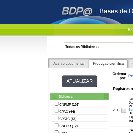
Ho
Acervo documental
Produção científica
Ordenar
Re
por:
Registros r
Biblioteca
CA
D. 
CNPMF
(102)
MO
Se
201.
CPAO
(64)
De
Ti
CPATC
(56)
Bi
CNPSO
(12)
CA
CNPH
(5)