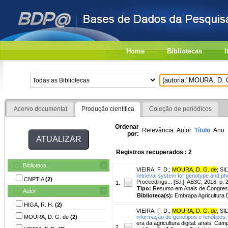
Home
Bibliotecas
I
Acervo documental
Produção científica
Coleção de periódicos
Ordenar
Relevância
Autor
Título
Ano
por:
Registros recuperados : 2
Biblioteca
VIEIRA, F. D.
;
MOURA, D. G. de
;
SIL
retrieval system for genotype and ph
CNPTIA
(2)
Proceedings... [S.l.]: AB3C, 2016. p.
1.
Tipo:
Resumo em Anais de Congre
Autor
Biblioteca(s):
Embrapa Agricultura Di
HIGA, R. H.
(2)
VIEIRA, F. D.
;
MOURA, D. G. de
;
SIL
MOURA, D. G. de
(2)
informação de genótipos e fenótipos.
era da agricultura digital: anais. C
2.