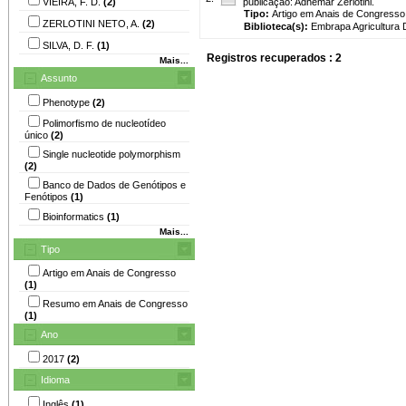
VIEIRA, F. D.
(2)
publicação: Adhemar Zerlotini.
Tipo:
Artigo em Anais de Congresso
ZERLOTINI NETO, A.
(2)
Biblioteca(s):
Embrapa Agricultura Di
SILVA, D. F.
(1)
Registros recuperados : 2
Mais...
Assunto
Phenotype
(2)
Polimorfismo de nucleotídeo
único
(2)
Single nucleotide polymorphism
(2)
Banco de Dados de Genótipos e
Fenótipos
(1)
Bioinformatics
(1)
Mais...
Tipo
Artigo em Anais de Congresso
(1)
Resumo em Anais de Congresso
(1)
Ano
2017
(2)
Idioma
Inglês
(1)