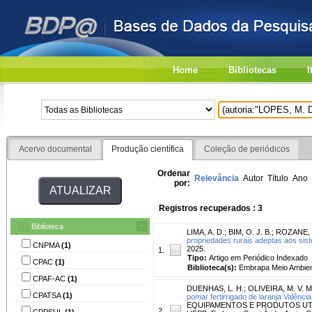
Home
Bibliotecas
I
Acervo documental
Produção científica
Coleção de periódicos
Ordenar
Relevância
Autor
Título
Ano
por:
Registros recuperados : 3
Biblioteca
LIMA, A. D.
;
BIM, O. J. B.
;
ROZANE, 
propriedades rurais adeptas aos sist
CNPMA
(1)
2025.
1.
Tipo:
Artigo em Periódico Indexado
CPAC
(1)
Biblioteca(s):
Embrapa Meio Ambien
CPAF-AC
(1)
DUENHAS, L. H.
;
OLIVEIRA, M. V. M
CPATSA
(1)
pomar fertirrigado de laranja Valênc
EQUIPAMENTOS E PRODUTOS UTILIZ
2.
CPPSUL
(1)