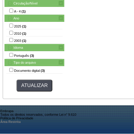
Circulação/Nível
A - 4
(1)
Ano
2025
(1)
2010
(1)
2003
(1)
Idioma
Português
(3)
Tipo do arquivo
Documento digital
(3)
Embrapa
Todos os direitos reservados, conforme Lei n° 9.610
Política de Privacidade
Área Restrita