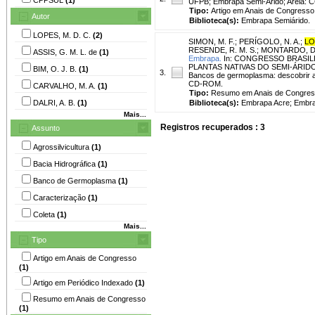
UFPB; Embrapa Semi-Árido; Areia: 
Tipo:
Artigo em Anais de Congresso
Autor
Biblioteca(s):
Embrapa Semiárido.
LOPES, M. D. C.
(2)
SIMON, M. F.
;
PERÍGOLO, N. A.
;
LO
RESENDE, R. M. S.
;
MONTARDO, D.
ASSIS, G. M. L. de
(1)
Embrapa.
In: CONGRESSO BRASI
PLANTAS NATIVAS DO SEMI-ÁRIDO
BIM, O. J. B.
(1)
3.
Bancos de germoplasma: descobrir a r
CD-ROM.
CARVALHO, M. A.
(1)
Tipo:
Resumo em Anais de Congre
DALRI, A. B.
(1)
Biblioteca(s):
Embrapa Acre; Embra
Mais...
Registros recuperados : 3
Assunto
Agrossilvicultura
(1)
Bacia Hidrográfica
(1)
Banco de Germoplasma
(1)
Caracterização
(1)
Coleta
(1)
Mais...
Tipo
Artigo em Anais de Congresso
(1)
Artigo em Periódico Indexado
(1)
Resumo em Anais de Congresso
(1)