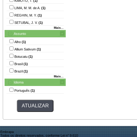
KIMOTO, T.
(1)
LIMA, M. M. de A.
(1)
REGHIN, M. Y.
(1)
SETUBAL, J. V.
(1)
Mais...
Assunto
Alho
(1)
Allium Sativum
(1)
Botucatu
(1)
Brasil
(1)
Brazil
(1)
Mais...
Idioma
Português
(1)
Embrapa
Todos os direitos reservados, conforme Lei n° 9.610