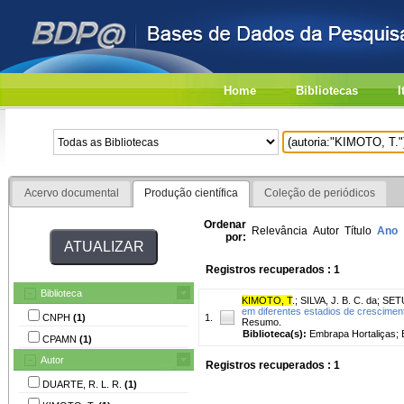
Home
Bibliotecas
I
Acervo documental
Produção científica
Coleção de periódicos
Ordenar
Relevância
Autor
Título
Ano
por:
Registros recuperados : 1
Biblioteca
KIMOTO, T
.
;
SILVA, J. B. C. da
;
SETU
em diferentes estadios de cresciment
CNPH
(1)
1.
Resumo.
Biblioteca(s):
Embrapa Hortaliças;
CPAMN
(1)
Autor
Registros recuperados : 1
DUARTE, R. L. R.
(1)