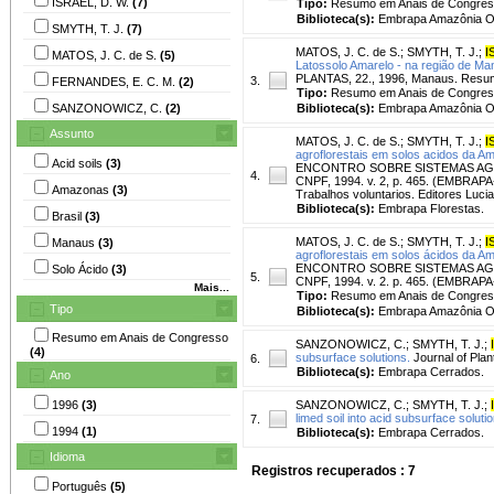
ISRAEL, D. W.
(7)
Tipo:
Resumo em Anais de Congre
Biblioteca(s):
Embrapa Amazônia Oc
SMYTH, T. J.
(7)
MATOS, J. C. de S.
;
SMYTH, T. J.
;
I
MATOS, J. C. de S.
(5)
Latossolo Amarelo - na região de Man
PLANTAS, 22., 1996, Manaus. Resum
3.
FERNANDES, E. C. M.
(2)
Tipo:
Resumo em Anais de Congre
SANZONOWICZ, C.
(2)
Biblioteca(s):
Embrapa Amazônia Oc
Assunto
MATOS, J. C. de S.
;
SMYTH, T. J.
;
I
agroflorestais em solos acidos da Am
Acid soils
(3)
ENCONTRO SOBRE SISTEMAS AGROF
4.
CNPF, 1994. v. 2, p. 465. (EMBRAPA
Amazonas
(3)
Trabalhos voluntarios. Editores Luci
Biblioteca(s):
Embrapa Florestas.
Brasil
(3)
MATOS, J. C. de S.
;
SMYTH, T. J.
;
I
Manaus
(3)
agroflorestais em solos ácidos da Am
ENCONTRO SOBRE SISTEMAS AGROFL
Solo Ácido
(3)
5.
CNPF, 1994. v. 2. p. 465. (EMBRAP
Mais...
Tipo:
Resumo em Anais de Congre
Tipo
Biblioteca(s):
Embrapa Amazônia Oc
Resumo em Anais de Congresso
SANZONOWICZ, C.
;
SMYTH, T. J.
;
(4)
subsurface solutions.
Journal of Plant
6.
Biblioteca(s):
Embrapa Cerrados.
Ano
1996
(3)
SANZONOWICZ, C.
;
SMYTH, T. J.
;
limed soil into acid subsurface soluti
7.
1994
(1)
Biblioteca(s):
Embrapa Cerrados.
Idioma
Registros recuperados : 7
Português
(5)