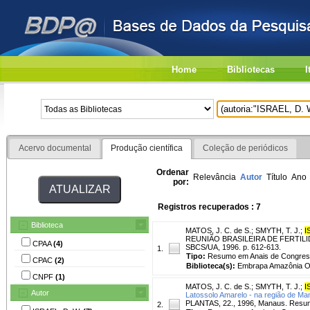
Home
Bibliotecas
I
Acervo documental
Produção científica
Coleção de periódicos
Ordenar
Relevância
Autor
Título
Ano
por:
Registros recuperados : 7
Biblioteca
MATOS, J. C. de S.
;
SMYTH, T. J.
;
I
REUNIÃO BRASILEIRA DE FERTILID
CPAA
(4)
SBCS/UA, 1996. p. 612-613.
1.
Tipo:
Resumo em Anais de Congre
CPAC
(2)
Biblioteca(s):
Embrapa Amazônia Oc
CNPF
(1)
MATOS, J. C. de S.
;
SMYTH, T. J.
;
I
Autor
Latossolo Amarelo - na região de Man
PLANTAS, 22., 1996, Manaus. Resum
2.