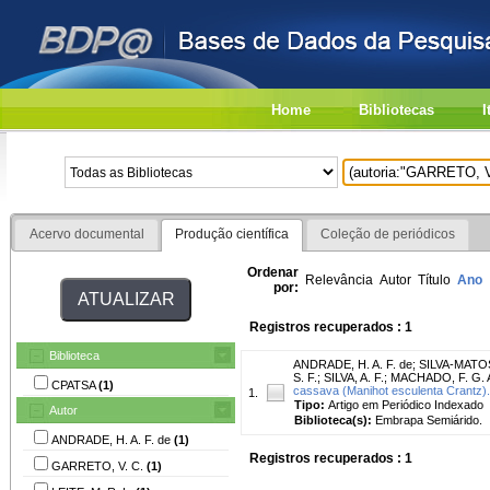
Home
Bibliotecas
I
Acervo documental
Produção científica
Coleção de periódicos
Ordenar
Relevância
Autor
Título
Ano
por:
Registros recuperados : 1
Biblioteca
ANDRADE, H. A. F. de
;
SILVA-MATOS,
S. F.
;
SILVA, A. F.
;
MACHADO, F. G. 
CPATSA
(1)
cassava (Manihot esculenta Crantz).
1.
Tipo:
Artigo em Periódico Indexado
Autor
Biblioteca(s):
Embrapa Semiárido.
ANDRADE, H. A. F. de
(1)
Registros recuperados : 1
GARRETO, V. C.
(1)