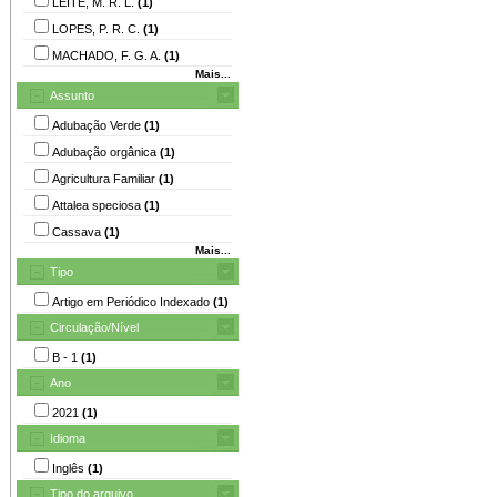
LEITE, M. R. L.
(1)
LOPES, P. R. C.
(1)
MACHADO, F. G. A.
(1)
Mais...
Assunto
Adubação Verde
(1)
Adubação orgânica
(1)
Agricultura Familiar
(1)
Attalea speciosa
(1)
Cassava
(1)
Mais...
Tipo
Artigo em Periódico Indexado
(1)
Circulação/Nível
B - 1
(1)
Ano
2021
(1)
Idioma
Inglês
(1)
Tipo do arquivo