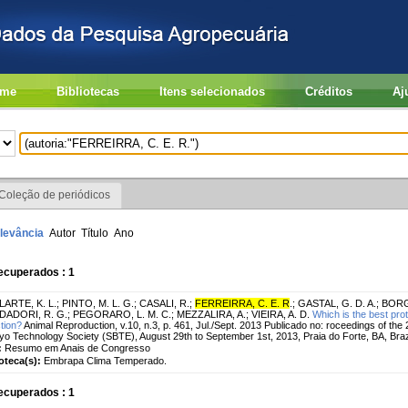
me
Bibliotecas
Itens selecionados
Créditos
Aj
Coleção de periódicos
levância
Autor
Título
Ano
ecuperados : 1
ARTE, K. L.
;
PINTO, M. L. G.
;
CASALI, R.
;
FERREIRRA, C. E. R
.
;
GASTAL, G. D. A.
;
BORG
ADORI, R. G.
;
PEGORARO, L. M. C.
;
MEZZALIRA, A.
;
VIEIRA, A. D.
Which is the best prot
ction?
Animal Reproduction, v.10, n.3, p. 461, Jul./Sept. 2013 Publicado no: roceedings of the 
o Technology Society (SBTE), August 29th to September 1st, 2013, Praia do Forte, BA, Brazi
:
Resumo em Anais de Congresso
ioteca(s):
Embrapa Clima Temperado.
ecuperados : 1