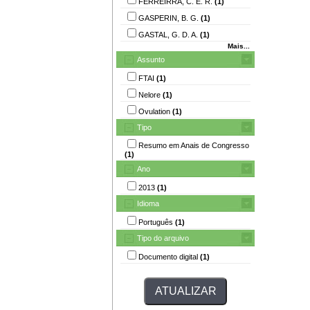
FERREIRRA, C. E. R.
(1)
GASPERIN, B. G.
(1)
GASTAL, G. D. A.
(1)
Mais...
Assunto
FTAI
(1)
Nelore
(1)
Ovulation
(1)
Tipo
Resumo em Anais de Congresso
(1)
Ano
2013
(1)
Idioma
Português
(1)
Tipo do arquivo
Documento digital
(1)