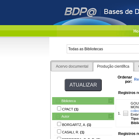
Ho
Acervo documental
Produção científica
Ordenar
Re
por:
Registros r
Biblioteca
GOUL
MOND
CPACT
(1)
colle
1.
Embry
Autor
Tipo
Bibl
BORGARTZ, A.
(1)
CASALI, R.
(1)
Registros r