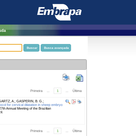
uda
Primeira
...
1
...
Última
ARTZ, A.
;
GASPERIN, B. G.
;
ocol for cervical dilatation in sheep embryo
27th Annual Meeting of the Brazilian
l.
Primeira
...
1
...
Última