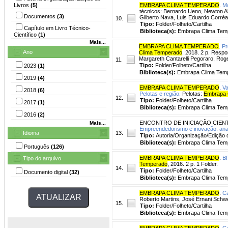
Livros
(5)
EMBRAPA CLIMA TEMPERADO
.
Mo
técnicos: Bernardo Ueno, Newton A
Documentos
(3)
Gilberto Nava, Luis Eduardo Corrèa
10.
Tipo:
Folder/Folheto/Cartilha
Capítulo em Livro Técnico-
Biblioteca(s):
Embrapa Clima Tem
Científico
(1)
Mais...
EMBRAPA CLIMA TEMPERADO
.
Pr
Ano
Clima Temperado
, 2018. 2 p. Resp
Margareth Cantarelli Pegoraro, Roge
11.
Tipo:
Folder/Folheto/Cartilha
2023
(1)
Biblioteca(s):
Embrapa Clima Tem
2019
(4)
EMBRAPA CLIMA TEMPERADO
.
Va
2018
(6)
Pelotas e região.
Pelotas:
Embrapa 
12.
Tipo:
Folder/Folheto/Cartilha
2017
(1)
Biblioteca(s):
Embrapa Clima Tem
2016
(2)
ENCONTRO DE INICIAÇÃO CIEN
Mais...
Empreendedorismo e inovação: ana
Idioma
13.
Tipo:
Autoria/Organização/Edição 
Biblioteca(s):
Embrapa Clima Tem
Português
(126)
EMBRAPA CLIMA TEMPERADO
.
BR
Tipo do arquivo
Temperado
, 2016. 2 p. 1 Folder.
14.
Tipo:
Folder/Folheto/Cartilha
Documento digital
(32)
Biblioteca(s):
Embrapa Clima Tem
EMBRAPA CLIMA TEMPERADO
.
Ca
Roberto Martins, José Ernani Schw
15.
Tipo:
Folder/Folheto/Cartilha
Biblioteca(s):
Embrapa Clima Tem
EMBRAPA CLIMA TEMPERADO
.
Ca