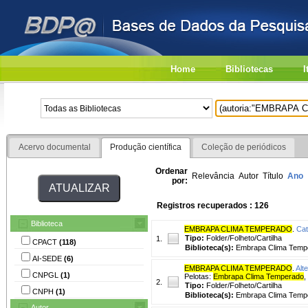
Home
Bibliotecas
I
Acervo documental
Produção científica
Coleção de periódicos
Ordenar
Relevância
Autor
Título
Ano
por:
Registros recuperados : 126
Biblioteca
EMBRAPA CLIMA TEMPERADO
.
Cat
Tipo:
Folder/Folheto/Cartilha
1.
CPACT
(118)
Biblioteca(s):
Embrapa Clima Temp
AI-SEDE
(6)
EMBRAPA CLIMA TEMPERADO
.
Alt
CNPGL
(1)
Pelotas:
Embrapa Clima Temperado
,
2.
Tipo:
Folder/Folheto/Cartilha
CNPH
(1)
Biblioteca(s):
Embrapa Clima Temp
Autor