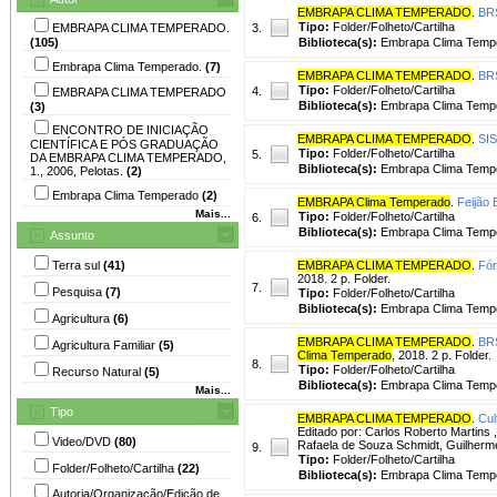
EMBRAPA CLIMA TEMPERADO
.
BRS
Tipo:
Folder/Folheto/Cartilha
EMBRAPA CLIMA TEMPERADO.
3.
(105)
Biblioteca(s):
Embrapa Clima Temp
Embrapa Clima Temperado.
(7)
EMBRAPA CLIMA TEMPERADO
.
BRS
Tipo:
Folder/Folheto/Cartilha
4.
EMBRAPA CLIMA TEMPERADO
Biblioteca(s):
Embrapa Clima Temp
(3)
ENCONTRO DE INICIAÇÃO
EMBRAPA CLIMA TEMPERADO
.
SI
CIENTÍFICA E PÓS GRADUAÇÃO
Tipo:
Folder/Folheto/Cartilha
5.
DA EMBRAPA CLIMA TEMPERADO,
Biblioteca(s):
Embrapa Clima Temp
1., 2006, Pelotas.
(2)
Embrapa Clima Temperado
(2)
EMBRAPA Clima Temperado
.
Feijão
Mais...
Tipo:
Folder/Folheto/Cartilha
6.
Biblioteca(s):
Embrapa Clima Temp
Assunto
Terra sul
(41)
EMBRAPA CLIMA TEMPERADO
.
Fór
2018. 2 p. Folder.
7.
Pesquisa
(7)
Tipo:
Folder/Folheto/Cartilha
Biblioteca(s):
Embrapa Clima Temp
Agricultura
(6)
EMBRAPA CLIMA TEMPERADO
.
BRS
Agricultura Familiar
(5)
Clima Temperado
, 2018. 2 p. Folder.
8.
Tipo:
Folder/Folheto/Cartilha
Recurso Natural
(5)
Biblioteca(s):
Embrapa Clima Temp
Mais...
Tipo
EMBRAPA CLIMA TEMPERADO
.
Cul
Editado por: Carlos Roberto Martins ,
Video/DVD
(80)
Rafaela de Souza Schmidt, Guilherme F
9.
Tipo:
Folder/Folheto/Cartilha
Folder/Folheto/Cartilha
(22)
Biblioteca(s):
Embrapa Clima Temp
Autoria/Organização/Edição de