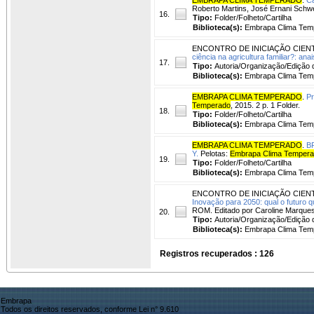
Roberto Martins, José Ernani Schw
16.
Tipo:
Folder/Folheto/Cartilha
Biblioteca(s):
Embrapa Clima Tem
ENCONTRO DE INICIAÇÃO CIEN
ciência na agricultura familiar?: anai
17.
Tipo:
Autoria/Organização/Edição 
Biblioteca(s):
Embrapa Clima Tem
EMBRAPA CLIMA TEMPERADO
.
Pr
Temperado
, 2015. 2 p. 1 Folder.
18.
Tipo:
Folder/Folheto/Cartilha
Biblioteca(s):
Embrapa Clima Tem
EMBRAPA CLIMA TEMPERADO
.
BR
Y.
Pelotas:
Embrapa Clima Temper
19.
Tipo:
Folder/Folheto/Cartilha
Biblioteca(s):
Embrapa Clima Tem
ENCONTRO DE INICIAÇÃO CIEN
Inovação para 2050: qual o futuro 
ROM. Editado por Caroline Marques
20.
Tipo:
Autoria/Organização/Edição 
Biblioteca(s):
Embrapa Clima Tem
Registros recuperados : 126
Embrapa
Todos os direitos reservados, conforme Lei n° 9.610