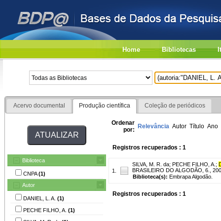
Home
Bibliotecas
I
Acervo documental
Produção científica
Coleção de periódicos
Ordenar
Relevância
Autor
Título
Ano
por:
Registros recuperados : 1
Biblioteca
SILVA, M. R. da
;
PECHE FILHO, A.
;
BRASILEIRO DO ALGODÃO, 6., 2007, 
1.
CNPA
(1)
Biblioteca(s):
Embrapa Algodão.
Autor
Registros recuperados : 1
DANIEL, L. A.
(1)
PECHE FILHO, A.
(1)