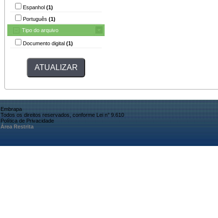
Espanhol
(1)
Português
(1)
Tipo do arquivo
Documento digital
(1)
Embrapa
Todos os direitos reservados, conforme Lei n° 9.610
Política de Privacidade
Área Restrita