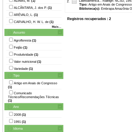
ADAMS, M.
(1)
Latinoamerica... Raleigh: NCSU, 1991
2.
Tipo:
Artigo em Anais de Congresso
ALCÂNTARA, J. dos P.
(1)
Biblioteca(s):
Embrapa Amazônia Oc
ARÉVALO, L.
(1)
Registros recuperados : 2
CARVALHO, H. W. L. de
(1)
Mais...
Assunto
Agrofloresta
(1)
Feijão
(1)
Produtividade
(1)
Valor nutricional
(1)
Variedade
(1)
Tipo
Artigo em Anais de Congresso
(1)
Comunicado
Técnico/Recomendações Técnicas
(1)
Ano
2008
(1)
1991
(1)
Idioma