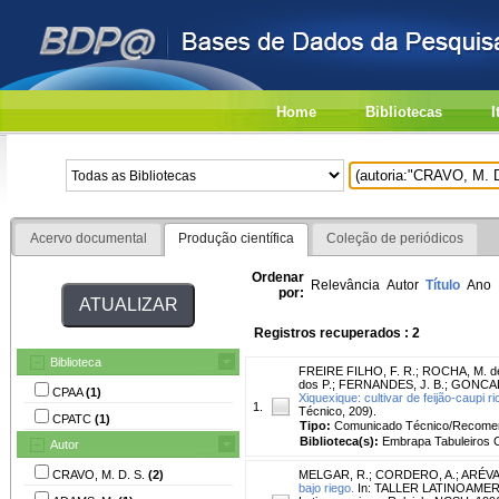
Home
Bibliotecas
I
Acervo documental
Produção científica
Coleção de periódicos
Ordenar
Relevância
Autor
Título
Ano
por:
Registros recuperados : 2
Biblioteca
FREIRE FILHO, F. R.
;
ROCHA, M. d
dos P.
;
FERNANDES, J. B.
;
GONCALV
CPAA
(1)
Xiquexique: cultivar de feijão-caupi r
1.
Técnico, 209).
CPATC
(1)
Tipo:
Comunicado Técnico/Recome
Biblioteca(s):
Embrapa Tabuleiros C
Autor
CRAVO, M. D. S.
(2)
MELGAR, R.
;
CORDERO, A.
;
ARÉVA
bajo riego.
In: TALLER LATINOAMERI