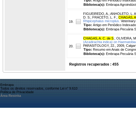
Tipo:
Artigo em Periódico Indexado
Biblioteca(s):
Embrapa Agroindústr
FIGUEIREDO, A.
;
ANHOLETO, L. A
D. S.
;
FRACETO, L. F.
;
CHAGAS, A.
Rhipicephalus microplus.
Veterinary 
19.
Tipo:
Artigo em Periódico Indexado
Biblioteca(s):
Embrapa Pecuária S
CHAGAS, A. C. de S
.
;
OLIVEIRA, M.
(Azadirachta indica) on Haematobia i
PARASITOLOGY, 22., 2009, Calgary
20.
Tipo:
Resumo em Anais de Congr
Biblioteca(s):
Embrapa Pecuária S
Registros recuperados : 455
Embrapa
Todos os direitos reservados, conforme Lei n° 9.610
Política de Privacidade
Área Restrita