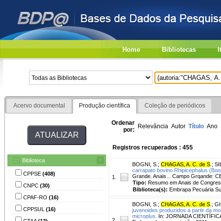
Home
Bibliotecas
I
Acervo documental
Produção científica
Coleção de periódicos
Ordenar
Relevância
Autor
Título
Ano
por:
Registros recuperados : 455
Biblioteca
BOGNI, S.
;
CHAGAS, A. C. de S
.
;
SI
carrapato bovino Rhipicephalus (Boop
CPPSE
(408)
Grande. Anais... Campo Grqande: 
1.
Tipo:
Resumo em Anais de Congre
CNPC
(30)
Biblioteca(s):
Embrapa Pecuária Su
CPAF-RO
(16)
BOGNI, S.
;
CHAGAS, A. C. de S
.
;
GI
CPPSUL
(16)
juvenoides produzidos a partir da m
microplus.
In: JORNADA CIENTÍFICA -
2.
CTAA
(13)