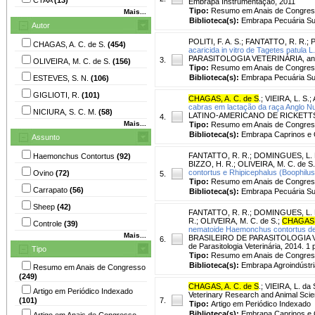
Embrapa Instrumentação, 2011
Tipo:
Resumo em Anais de Congre
Mais...
Biblioteca(s):
Embrapa Pecuária Su
Autor
POLITI, F. A. S.
;
FANTATTO, R. R.
;
P
CHAGAS, A. C. de S.
(454)
acaricida in vitro de Tagetes patula 
PARASITOLOGIA VETERINÁRIA, anai
3.
OLIVEIRA, M. C. de S.
(156)
Tipo:
Resumo em Anais de Congre
Biblioteca(s):
Embrapa Pecuária Su
ESTEVES, S. N.
(106)
GIGLIOTI, R.
(101)
CHAGAS, A. C. de S
.
;
VIEIRA, L. S.
;
cabras em lactação da raça Anglo N
NICIURA, S. C. M.
(58)
LATINO-AMERICANO DE RICKETTSIOSES,
4.
Mais...
Tipo:
Resumo em Anais de Congre
Biblioteca(s):
Embrapa Caprinos e 
Assunto
FANTATTO, R. R.
;
DOMINGUES, L. 
Haemonchus Contortus
(92)
BIZZO, H. R.
;
OLIVEIRA, M. C. de S.
contortus e Rhipicephalus (Boophilus
Ovino
(72)
5.
Tipo:
Resumo em Anais de Congre
Carrapato
(56)
Biblioteca(s):
Embrapa Pecuária Su
Sheep
(42)
FANTATTO, R. R.
;
DOMINGUES, L. 
R.
;
OLIVEIRA, M. C. de S.
;
CHAGAS, 
Controle
(39)
nematoide Haemonchus contortus de o
Mais...
BRASILEIRO DE PARASITOLOGIA VETERI
6.
de Parasitologia Veterinária, 2014. 1 
Tipo
Tipo:
Resumo em Anais de Congre
Biblioteca(s):
Embrapa Agroindústri
Resumo em Anais de Congresso
(249)
CHAGAS, A. C. de S
.
;
VIEIRA, L. da 
Artigo em Periódico Indexado
Veterinary Research and Animal Scienc
(101)
7.
Tipo:
Artigo em Periódico Indexado
Biblioteca(s):
Embrapa Caprinos e 
Artigo em Anais de Congresso