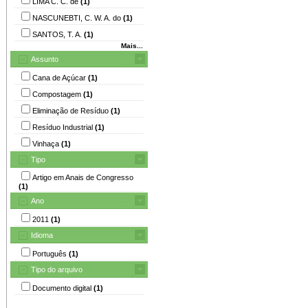
LIMA C. C. de
(1)
NASCUNEBTI, C. W. A. do
(1)
SANTOS, T. A.
(1)
Mais...
Assunto
Cana de Açúcar
(1)
Compostagem
(1)
Eliminação de Resíduo
(1)
Resíduo Industrial
(1)
Vinhaça
(1)
Tipo
Artigo em Anais de Congresso
(1)
Ano
2011
(1)
Idioma
Português
(1)
Tipo do arquivo
Documento digital
(1)