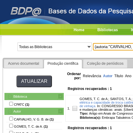
Home
Bibliotecas
I
Acervo documental
Produção científica
Coleção de periódicos
Ordenar
Relevância
Autor
Título
Ano
por:
Registros recuperados : 1
Biblioteca
GOMES, T. C. de A.
;
SANTOS, T. A.
elétrica e capacidade de troca cati
CPATC
(1)
de vinhaça.
In: CONGRESSO BRASILEIR
1.
e mudanças climáticas: anais. [Uber
Autor
Tipo:
Artigo em Anais de Congresso
Biblioteca(s):
Embrapa Tabuleiros C
CARVALHO, V. G. B. de
(1)
GOMES, T. C. de A.
(1)
Registros recuperados : 1