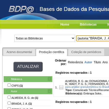
Home
Bibliotecas
I
Acervo documental
Produção científica
Coleção de periódicos
Ordenar
Relevância
Autor
Título
Ano
por:
Registros recuperados : 1
Biblioteca
ALMEIDA, B. G. de
;
DONAGEMMA, G
B.
;
WADT, P. G. S.
;
FERNANDES, R. 
CNPS
(1)
para análise granulométrica no Brasil
1.
Tipo:
Comunicado Técnico/Recome
Autor
Biblioteca(s):
Embrapa Solos.
ALMEIDA, B. G. de
(1)
Registros recuperados : 1
BRAIDA, J. A.
(1)