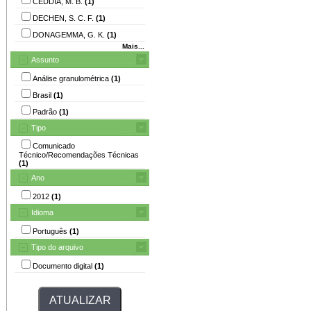
CEDDIA, M. B.
(1)
DECHEN, S. C. F.
(1)
DONAGEMMA, G. K.
(1)
Mais...
Assunto
Análise granulométrica
(1)
Brasil
(1)
Padrão
(1)
Tipo
Comunicado
Técnico/Recomendações Técnicas
(1)
Ano
2012
(1)
Idioma
Português
(1)
Tipo do arquivo
Documento digital
(1)